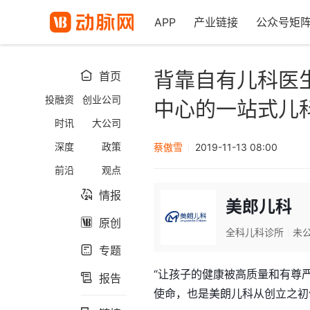
APP
产业链接
公众号矩
背靠自有儿科医
首页

投融资
创业公司
中心的一站式儿
时讯
大公司
深度
政策
蔡傲雪
2019-11-13 08:00
前沿
观点
情报

美郎儿科
原创

全科儿科诊所
未
专题

“让孩子的健康被高质量和有尊
报告

使命，也是美朗儿科从创立之初