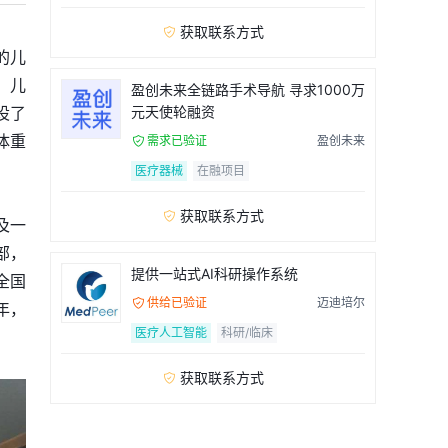
获取联系方式

的儿
，儿
盈创未来全链路手术导航 寻求1000万
设了
元天使轮融资
体重
需求已验证
盈创未来

医疗器械
在融项目
获取联系方式

及一
部，
提供一站式AI科研操作系统
全国
供给已验证
迈迪培尔

年，
医疗人工智能
科研/临床
获取联系方式
