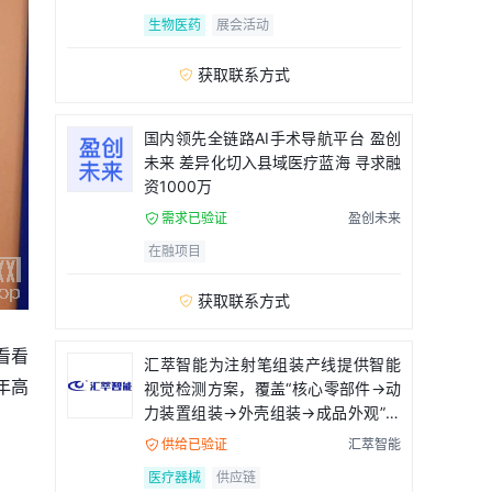
生物医药
展会活动
获取联系方式

国内领先全链路AI手术导航平台 盈创
未来 差异化切入县域医疗蓝海 寻求融
资1000万
需求已验证
盈创未来

在融项目
获取联系方式

看看
汇萃智能为注射笔组装产线提供智能
年高
视觉检测方案，覆盖“核心零部件→动
力装置组装→外壳组装→成品外观”全
流程
供给已验证
汇萃智能

医疗器械
供应链