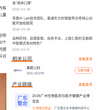
发“液体口罩”
为有
2020-03-30
儿童
背靠AI Lab技术团队，富通东方的智能导诊将核心功
能开放给医院
2020-03-26
诊所
自种药材、自营医馆、自有平台，上医仁家的互联网
0个
中医模式有何特色？
的感
2020-03-21
科诊
相关公司
查看更多
美郎儿科
立即沟通
全科儿科诊所
产业链接
查看更多
2026广州生物医药与医疗健康产业博
览会
供给已验证
广东整合生命健康科技中心
