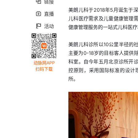
链接

美朗儿科于2018年5月诞生
直播

儿科医疗需求及儿童健康管理
活动

健康管理服务的一站式儿科医疗
美朗儿科诊所以10公里半径的
主要为0-18岁的目标客人提
科室。自今年五月北京诊所开
动脉网APP
扫码下载
控原则，采用国际标准的设计
所。