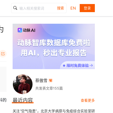
EN
搜索
登录
为

蔡傲雪

共发表文章155篇
科的
最近内容
查看更多
关注“空气隐患”，北京大学病原与免疫综合实验室研