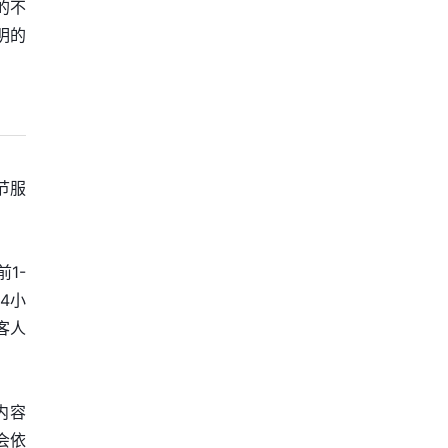
的不
明的
节服
1-
4小
客人
内容
会依