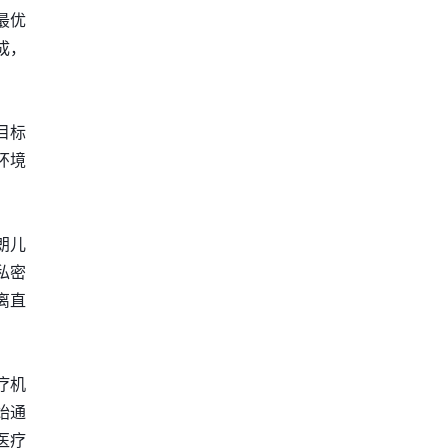
最优
成，
目标
环境
朗儿
私密
离直
疗机
始通
医疗