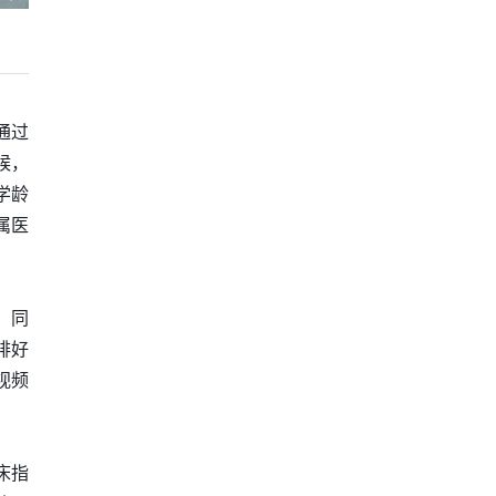
通过
候，
学龄
属医
。同
排好
视频
床指