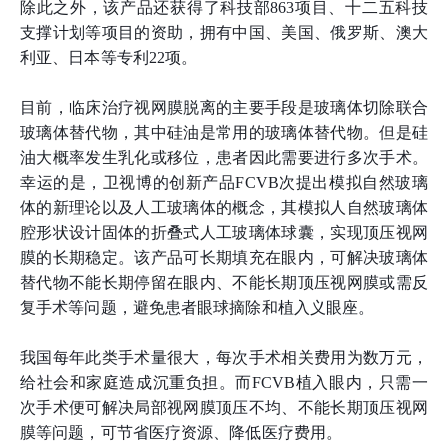
除此之外，该产品还获得了科技部863项目、十二五科技
支撑计划等项目的资助，拥有中国、美国、俄罗斯、澳大
利亚、日本等专利22项。
目前，临床治疗视网膜脱离的主要手段是玻璃体切除联合
玻璃体替代物，其中硅油是常用的玻璃体替代物。但是硅
油大概率发生乳化或移位，患者因此需要进行多次手术。
幸运的是，卫视博的创新产品FCVB次提出模拟自然玻璃
体的新理论以及人工玻璃体的概念，其模拟人自然玻璃体
腔形状设计固体的折叠式人工玻璃体球囊，实现顶压视网
膜的长期稳定。该产品可长期填充在眼内，可解决玻璃体
替代物不能长期停留在眼内、不能长期顶压视网膜或需反
复手术等问题，避免患者眼球摘除和植入义眼座。
我国每年此类手术量很大，每次手术相关费用为数万元，
给社会和家庭造成沉重负担。而FCVB植入眼内，只需一
次手术便可解决局部视网膜顶压不均、不能长期顶压视网
膜等问题，可节省医疗资源、降低医疗费用。