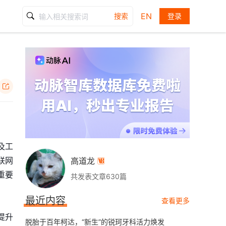
EN
搜索
登录

及工
联网
高道龙

重要
共发表文章630篇
最近内容
查看更多
提升
脱胎于百年柯达，“新生”的锐珂牙科活力焕发