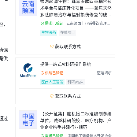
银河起源生物：蜂毒多肽四重耦合技
术平台与临床转化项目 ——聚焦天然
多肽肿瘤治疗与辐射损伤修复的破局
者
短，
需求已验证
云南颠国十八铺餐饮管理有

限公司
生物医药
在融项目
获取联系方式

动课
提供
提供一站式AI科研操作系统
供给已验证
迈迪培尔

医疗人工智能
科研/临床
获取联系方式

【公开征集】脑机接口标准编制参编
超过
单位，诚邀科研院校、医疗机构、产
业企业携手共建行业规范
需求已验证
中国电子装备技术开发协会
