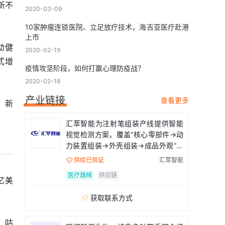
新不
2020-03-09
10家肿瘤连锁医院、立足放疗技术，海吉亚医疗赴港
上市
动健
2020-02-19
式增
疫情攻坚阶段，如何打赢心理防疫战？
2020-02-18
产业链接
查看更多
，新
汇萃智能为注射笔组装产线提供智能
视觉检测方案，覆盖“核心零部件→动
力装置组装→外壳组装→成品外观”全
流程
供给已验证
汇萃智能

医疗器械
供应链
亿美
获取联系方式

，咕