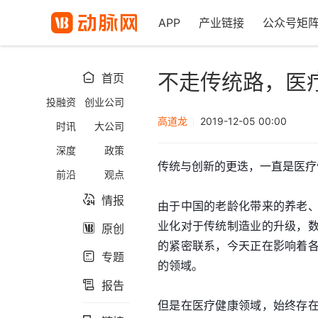
APP
产业链接
公众号矩
不走传统路，医
首页

投融资
创业公司
高道龙
2019-12-05 00:00
时讯
大公司
深度
政策
传统与创新的更迭，一直是医疗
前沿
观点
情报

由于中国的老龄化带来的养老
业化对于传统制造业的升级，
原创

的紧密联系，今天正在影响着
专题

的领域。
报告

但是在医疗健康领域，始终存