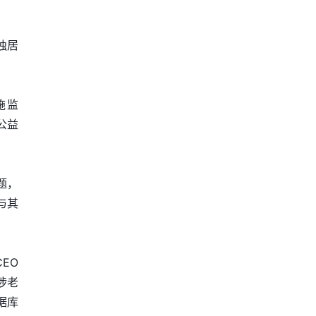
独居
施监
公益
题，
与其
EO
涉老
据库