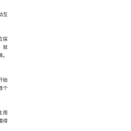
动互
应探
，就
裤。
开始
首个
生用
摸得