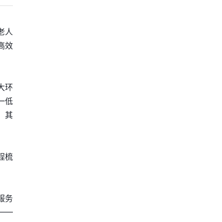
老人
高效
大环
一低
。其
程梳
服务
——