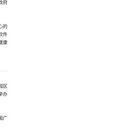
政府
心的
软件
健康
园区
举办
国广