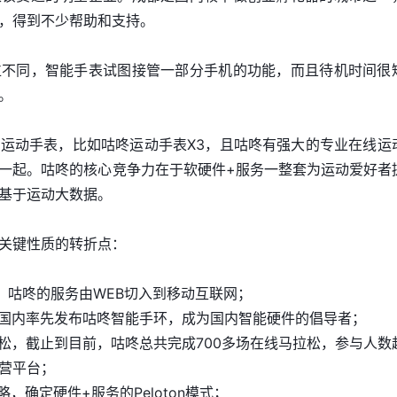
，得到不少帮助和支持。
位不同，智能手表试图接管一部分手机的功能，而且待机时间很
。
运动手表，比如咕咚运动手表X3，且咕咚有强大的专业在线运
一起。咕咚的核心竞争力在于软硬件+服务一整套为运动爱好者
基于运动大数据。
关键性质的转折点：
PP，咕咚的服务由WEB切入到移动互联网；
度在国内率先发布咕咚智能手环，成为国内智能硬件的倡导者；
拉松，截止到目前，咕咚总共完成700多场在线马拉松，参与人数
营平台；
略，确定硬件+服务的Peloton模式；