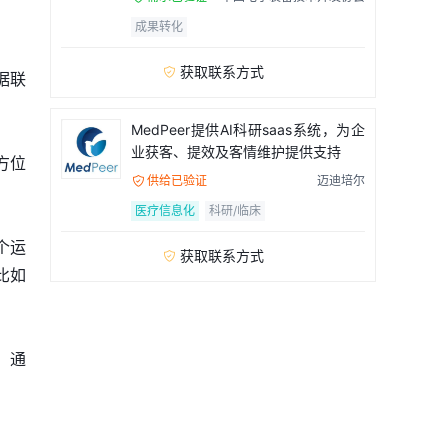
成果转化
获取联系方式

据联
MedPeer提供AI科研saas系统，为企
业获客、提效及客情维护提供支持
方位
供给已验证
迈迪培尔

医疗信息化
科研/临床
个运
获取联系方式

比如
，通