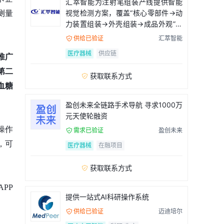
汇萃智能为注射笔组装产线提供智能
视觉检测方案，覆盖“核心零部件→动
测量
力装置组装→外壳组装→成品外观”全
流程
供给已验证
汇萃智能

医疗器械
供应链
推广
第二
获取联系方式

血糖
盈创未来全链路手术导航 寻求1000万
元天使轮融资
操作
需求已验证
盈创未来

，可
医疗器械
在融项目
获取联系方式

PP
提供一站式AI科研操作系统
供给已验证
迈迪培尔
