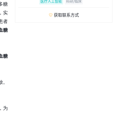
医疗人工智能
科研/临床
多糖
，实
获取联系方式

患者
血糖
血糖
放。
，为