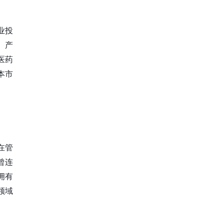
业投
、产
医药
本市
在管
曾连
拥有
领域