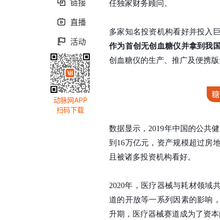
链接

任独家财务顾问。
直播

多家知名投资机构看好并投入
活动

作为首创
无创血糖仪并
拿到我
创血糖仪的生产、推广及便携版
糖
动脉网APP
扫码下载
数据显示，2019年中国的公共
到16万亿元，资产规模超过房
且被诸多投资机构看好。
2020年，医疗器械与耗材领域
道的开放等一系列因素的影响
升期，医疗器械赛道成为了资本