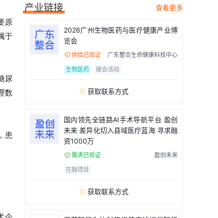
产业链接
查看更多
要原
2026广州生物医药与医疗健康产业博
属于
览会
供给已验证
广东整合生命健康科技中心

生物医药
展会活动
糖尿
获取联系方式

理数
。
国内领先全链路AI手术导航平台 盈创
未来 差异化切入县域医疗蓝海 寻求融
，患
资1000万
需求已验证
盈创未来

在融项目
获取联系方式

术企