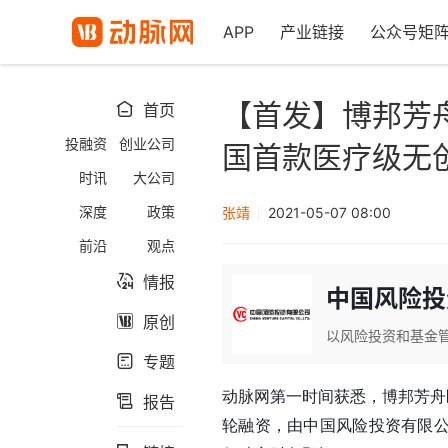
APP
产业链接
公众号矩
【首发】博邦芳舟
首页

投融资
创业公司
国首款医疗级无
时讯
大公司
深度
政策
张靖
2021-05-07 08:00
前沿
观点
情报

中国风险投
原创

以风险投资和基金
专题

动脉网第一时间获悉，博邦芳舟
报告

轮融资，由中国风险投资有限