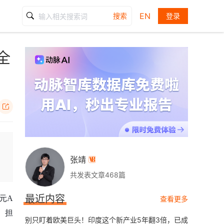
EN
搜索
登录
全

张靖

共发表文章468篇
最近内容
元A
查看更多
）担
别只盯着欧美巨头！印度这个新产业5年翻3倍，已成