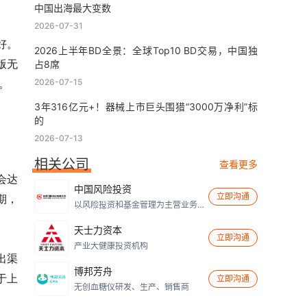
中国出海最大变数
2026-07-31
好。
2026上半年BD全景：全球Top10 BD交易，中国独
版无
占8席
2026-07-15
。
3年316亿元+！器械上市巨头围猎“3000万净利”标
的
2026-07-13
相关公司
查看更多
会达
中国风险投资
立即沟通
期，
以风险投资和基金管理为主营业务
的专业投资机构
天士力资本
立即沟通
产业大健康投资机构
出渠
博邦芳舟
于上
立即沟通
无创血糖仪研发、生产、销售商