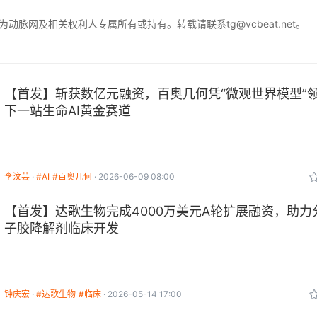
脉网及相关权利人专属所有或持有。转载请联系tg@vcbeat.net。
【首发】​斩获数亿元融资，百奥几何凭“微观世界模型”
下一站生命AI黄金赛道
李汶芸
#AI
#百奥几何
2026-06-09 08:00
【首发】达歌生物完成4000万美元A轮扩展融资，助力
子胶降解剂临床开发
钟庆宏
#达歌生物
#临床
2026-05-14 17:00