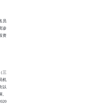
名员
统诊
投资
（三
员机
次以
演、
20