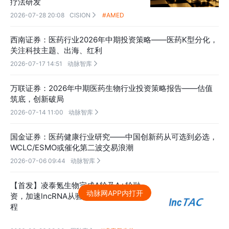
疗法研发
2026-07-28 20:08
CISION
#AMED

西南证券：医药行业2026年中期投资策略——医药K型分化，
关注科技主题、出海、红利
2026-07-17 14:51
动脉智库

万联证券：2026年中期医药生物行业投资策略报告——估值
筑底，创新破局
2026-07-14 11:00
动脉智库

国金证券：医药健康行业研究——中国创新药从可选到必选，
WCLC/ESMO或催化第二波交易浪潮
2026-07-06 09:44
动脉智库

【首发】凌泰氪生物完成A轮及A+轮融
动脉网APP内打开
资，加速lncRNA从验证到兑现的关键进
程