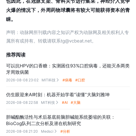
也因此，在冠脉支架、骨科关节进行集采，神经介入竞争
火爆的情况下，外周药物球囊将有较大可能获得资本的青
睐。
声明：动脉网所刊载内容之知识产权为动脉网及相关权利人专
属所有或持有。转载请联系tg@vcbeat.net。
推荐阅读
可以抗HPV的口香糖：实测困住93%口腔病毒，还能灭杀两类
牙周致病菌
2026-08-08 23:02
MIT科技
#病毒
#口腔

仿生眼迎来AI时刻：机器开始学着“读懂”大脑刘雅坤
2026-08-08 22:58
MIT科技
#AI
#大脑

胆碱酯酶活性与术后基底前脑胆碱能系统萎缩的关联：
BioCog队列二次分析及潜在机制研究
2026-08-08 21:20
Medsci
#分析
