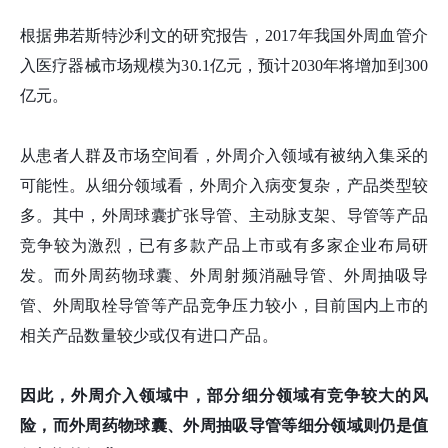
根据弗若斯特沙利文的研究报告，2017年我国外周血管介
入医疗器械市场规模为30.1亿元，预计2030年将增加到300
亿元。
从患者人群及市场空间看，外周介入领域有被纳入集采的
可能性。从细分领域看，外周介入病变复杂，产品类型较
多。其中，外周球囊扩张导管、主动脉支架、导管等产品
竞争较为激烈，已有多款产品上市或有多家企业布局研
发。而外周药物球囊、外周射频消融导管、外周抽吸导
管、外周取栓导管等产品竞争压力较小，目前国内上市的
相关产品数量较少或仅有进口产品。
因此，外周介入领域中，部分细分领域有竞争较大的风
险，而外周药物球囊、外周抽吸导管等细分领域则仍是值