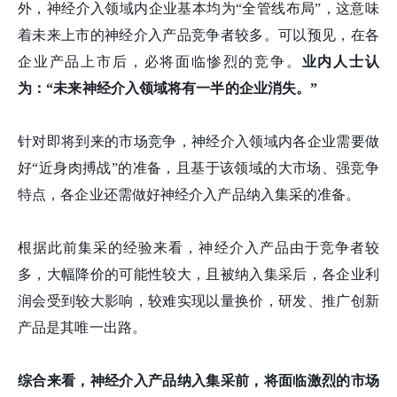
外，神经介入领域内企业基本均为“全管线布局”，这意味
着未来上市的神经介入产品竞争者较多。可以预见，在各
企业产品上市后，必将面临惨烈的竞争。
业内人士认
为：“未来神经介入领域将有一半的企业消失。”
针对即将到来的市场竞争，神经介入领域内各企业需要做
好“近身肉搏战”的准备，且基于该领域的大市场、强竞争
特点，各企业还需做好神经介入产品纳入集采的准备。
根据此前集采的经验来看，神经介入产品由于竞争者较
多，大幅降价的可能性较大，且被纳入集采后，各企业利
润会受到较大影响，较难实现以量换价，研发、推广创新
产品是其唯一出路。
综合来看，神经介入产品纳入集采前，将面临激烈的市场