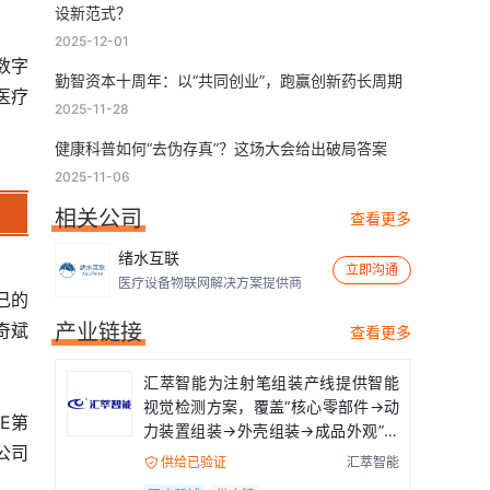
设新范式？
2025-12-01
数字
勤智资本十周年：以“共同创业”，跑赢创新药长周期
医疗
2025-11-28
健康科普如何“去伪存真”？这场大会给出破局答案
2025-11-06
相关公司
查看更多
绪水互联
立即沟通
医疗设备物联网解决方案提供商
己的
奇斌
产业链接
查看更多
汇萃智能为注射笔组装产线提供智能
视觉检测方案，覆盖“核心零部件→动
E第
力装置组装→外壳组装→成品外观”全
公司
流程
供给已验证
汇萃智能
