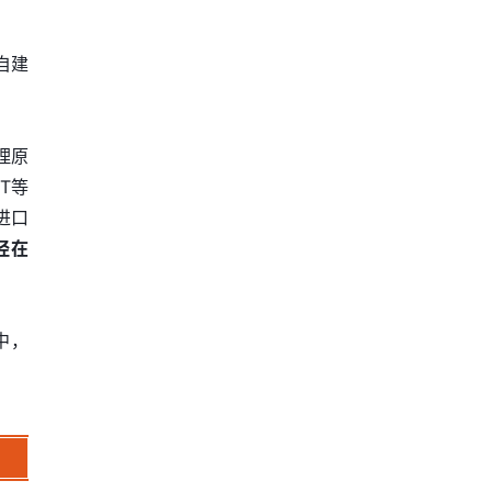
自建
理原
T等
进口
经在
中，