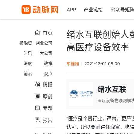
APP
产业链接
公众号矩
绪水互联创始人
首页

投融资
创业公司
高医疗设备效率
时讯
大公司
深度
政策
车维维
2021-12-01 08:00
前沿
观点
情报

绪水互联
原创

医疗设备物联网解
专题

“医疗是个慢行业，严肃，更严
报告

认可，所以要耐得住寂寞，吃