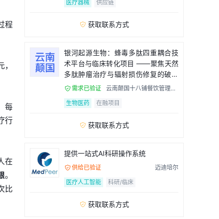
医疗器械
供应链
过程
获取联系方式

银河起源生物：蜂毒多肽四重耦合技
术平台与临床转化项目 ——聚焦天然
元，
多肽肿瘤治疗与辐射损伤修复的破局
者
需求已验证
云南颠国十八铺餐饮管理有

限公司
生物医药
在融项目
，每
疗行
获取联系方式

提供一站式AI科研操作系统
人在
供给已验证
迈迪培尔

限
。
医疗人工智能
科研/临床
次比
获取联系方式
