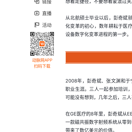
想着走捷径，不要想着蒙混过关
链接

直播

从北航硕士毕业以后，彭奇斌
活动

化变革的初心，数年耕耘于医
设备数字化变革进程的第一步。
动脉网APP
扫码下载
2008年，彭奇斌、张文渊和
职业生涯。三人一起参加培训
可能没有想到，几年之后，三人
在GE医疗的8年里，彭奇斌从E
一款磁共振数字射频系统从零到
带来了数亿美元的价值。