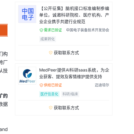
【公开征集】脑机接口标准编制参编
单位，诚邀科研院校、医疗机构、产
业企业携手共建行业规范
需求已验证
中国电子装备技术开发协会

成果转化
获取联系方式

们构
跨厂
MedPeer提供AI科研saas系统，为企
从技
业获客、提效及客情维护提供支持
供给已验证
迈迪培尔

医疗信息化
科研/临床
矿的
数据
获取联系方式

and