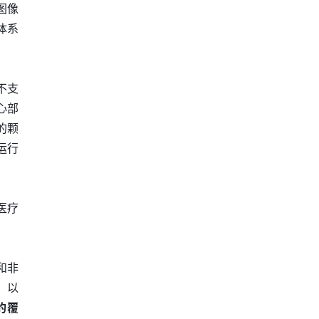
学图像
体系
不支
心部
的颗
运行
医疗
和非
，以
的覆