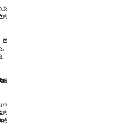
以及
立的
，医
路。
度，
类医
务市
型的
样成