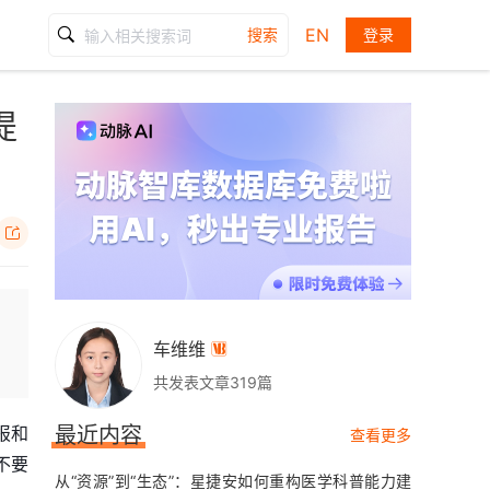
EN
搜索
登录
提

车维维

共发表文章319篇
报和
最近内容
查看更多
不要
从“资源”到“生态”：星捷安如何重构医学科普能力建