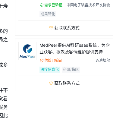
需求已验证
中国电子装备技术开发协会
于寿

成果转化
获取联系方式

多的
局之
MedPeer提供AI科研saas系统，为企
业获客、提效及客情维护提供支持
供给已验证
迈迪培尔

成多
医疗信息化
科研/临床
获取联系方式

并不
宽看
服务
因此