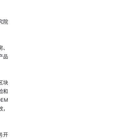
究院
房、
产品
区块
险和
EM
效，
务开