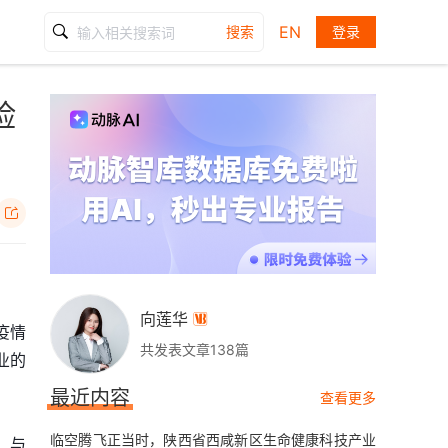
EN
搜索
登录
险

向莲华

疫情
共发表文章138篇
业的
最近内容
查看更多
临空腾飞正当时，陕西省西咸新区生命健康科技产业
。与