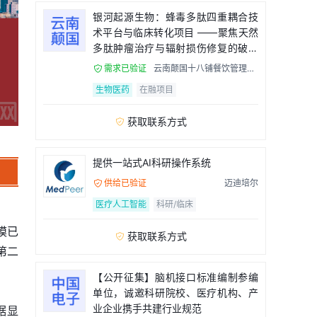
银河起源生物：蜂毒多肽四重耦合技
术平台与临床转化项目 ——聚焦天然
多肽肿瘤治疗与辐射损伤修复的破局
者
需求已验证
云南颠国十八铺餐饮管理有

限公司
生物医药
在融项目
获取联系方式

提供一站式AI科研操作系统
供给已验证
迈迪培尔

医疗人工智能
科研/临床
模已
获取联系方式

第二
【公开征集】脑机接口标准编制参编
单位，诚邀科研院校、医疗机构、产
业企业携手共建行业规范
据显