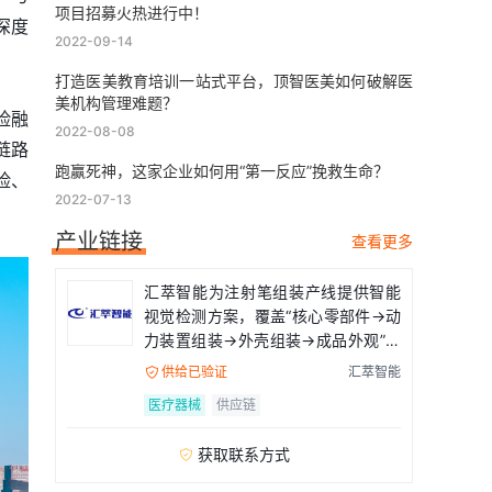
项目招募火热进行中！
深度
2022-09-14
打造医美教育培训一站式平台，顶智医美如何破解医
美机构管理难题？
险融
2022-08-08
链路
跑赢死神，这家企业如何用“第一反应”挽救生命？
险、
2022-07-13
产业链接
查看更多
汇萃智能为注射笔组装产线提供智能
视觉检测方案，覆盖“核心零部件→动
力装置组装→外壳组装→成品外观”全
流程
供给已验证
汇萃智能

医疗器械
供应链
获取联系方式
