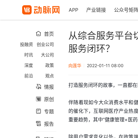
APP
产业链接
公众号矩
从综合服务平台
首页

投融资
创业公司
服务闭环？
时讯
大公司
深度
政策
向莲华
2022-01-11 08:00
前沿
观点
打造服务闭环的故事，一直都在
情报

原创

伴随着现如今大众消费水平和
的催化下，互联网医疗产业热
专题

重要趋势，其中“健康管理+医
报告

除用户需求变化以外，在政策