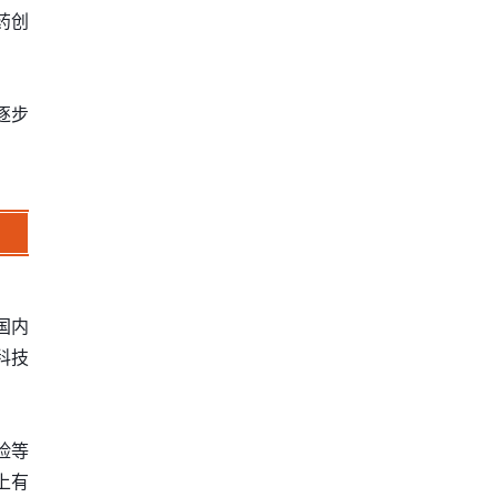
药创
逐步
国内
科技
险等
上有