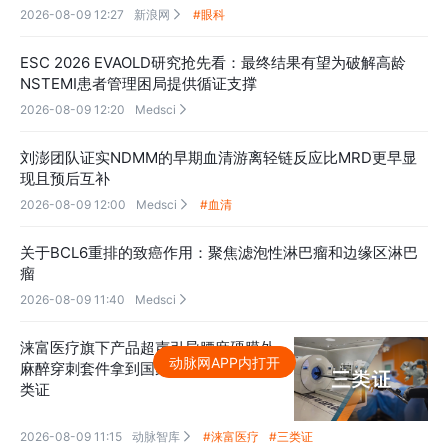
2026-08-09 12:27
新浪网
#眼科

ESC 2026 EVAOLD研究抢先看：最终结果有望为破解高龄
NSTEMI患者管理困局提供循证支撑
2026-08-09 12:20
Medsci

刘澎团队证实NDMM的早期血清游离轻链反应比MRD更早显
现且预后互补
2026-08-09 12:00
Medsci
#血清

关于BCL6重排的致癌作用：聚焦滤泡性淋巴瘤和边缘区淋巴
瘤
2026-08-09 11:40
Medsci

涞富医疗旗下产品超声引导腰麻硬膜外
动脉网APP内打开
麻醉穿刺套件拿到国家药监局审批的三
类证
2026-08-09 11:15
动脉智库
#涞富医疗
#三类证
