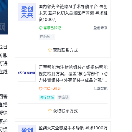
国内领先全链路AI手术导航平台 盈创
未来 差异化切入县域医疗蓝海 寻求融
资1000万
需求已验证
盈创未来

在融项目
2日
获取联系方式

访服
可进
汇萃智能为注射笔组装产线提供智能
在线
视觉检测方案，覆盖“核心零部件→动
力装置组装→外壳组装→成品外观”全
流程
供给已验证
汇萃智能

回答
医疗器械
供应链
直播
获取联系方式

授徐
家护
盈创未来全链路手术导航 寻求1000万
习惯