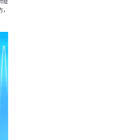
对症
方，