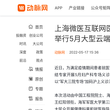
APP
产业链接
公众号矩
上海微医互联网
首页

投融资
创业公司
举行5月大型云
时讯
大公司
深度
政策
动脉网
2022-05-17 15:36
前沿
观点
近日，为满足疫情期间患者就医
情报

结专家开展5月妇产科专场义诊
原创

以“军大三院专场”加码沪上义
专题

本次活动由中国工程院院士、
报告

王红阳领衔，海军军医大学第三
大民众开展健康科普和就医指导