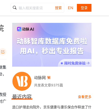
EN
搜索
登录
院

继集
动，
动脉网

共发表文章9375篇
教授
最近内容
查看更多
对广
造口护理走向院外，京东健康与康乐保合作释放了什