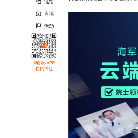
链接

直播

活动

动脉网APP
扫码下载