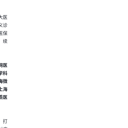
大医
义诊
医保
、续
网医
学科
海微
上海
质医
，打