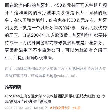
而在欧洲内陆的匈牙利，450欧元甚至可以种植几颗
牙！这和国内的医疗成本关系倒是不大，同样的服
务，在法国和奥地利，价格也在1500欧元左右。匈牙
利历史上就是一个以医牙闻名的郭嘉，有着无数优秀
的牙医。自从2004年加入欧盟后，匈牙利每年都要接
待成千上万的外国游客前来修复残齿或是种植新牙。
更因此滋生了不少旅游公司，可以为就诊者介绍医
生，并提供翻译以便求医。
声明：动脉网所刊载内容之知识产权为动脉网及相关权利人专
属所有或持有。转载请联系tg@vcbeat.net。
推荐阅读
Circ Res上海交通大学李俊教授团队揭示心脏肥大细胞“糖-表
观”新机制与心衰治疗新策略
2026-08-09 13:40
Medsci
#上海交通大学
#心脏
