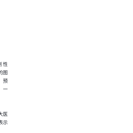
测性
量的图
、预
，一
大医
表示