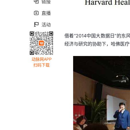
链接

直播

活动

借着“2014中国大数据日”
经济与研究的协助下，哈佛医疗健
动脉网APP
扫码下载