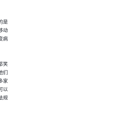
的是
移动
变病
都笑
他们
多家
可以
法规