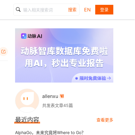
EN
搜索
登录

allenxu

共发表文章45篇
最近内容
查看更多
AlphaGo，未来究竟将Where to Go？