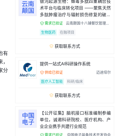
银河起源生物：蜂毒多肽四重耦合技
术平台与临床转化项目 ——聚焦天然
多肽肿瘤治疗与辐射损伤修复的破局
者
需求已验证
云南颠国十八铺餐饮管理有

限公司
生物医药
在融项目
获取联系方式

也有
来，
提供一站式AI科研操作系统
家分
供给已验证
迈迪培尔

医疗人工智能
科研/临床
获取联系方式

【公开征集】脑机接口标准编制参编
单位，诚邀科研院校、医疗机构、产
业企业携手共建行业规范
需求已验证
中国电子装备技术开发协会
