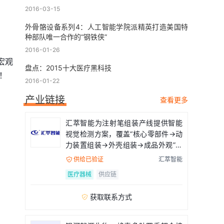
2016-03-15
外骨骼设备系列4：人工智能学院派精英打造美国特
种部队唯一合作的“钢铁侠”
2016-01-26
宏观
盘点：2015十大医疗黑科技
！
2016-01-22
产业链接
查看更多
汇萃智能为注射笔组装产线提供智能
视觉检测方案，覆盖“核心零部件→动
力装置组装→外壳组装→成品外观”全
流程
供给已验证
汇萃智能

医疗器械
供应链
获取联系方式
