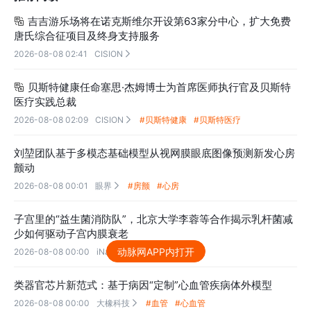
吉吉游乐场将在诺克斯维尔开设第63家分中心，扩大免费

唐氏综合征项目及终身支持服务
2026-08-08 02:41
CISION

贝斯特健康任命塞思·杰姆博士为首席医师执行官及贝斯特

医疗实践总裁
2026-08-08 02:09
CISION
#贝斯特健康
#贝斯特医疗

刘堃团队基于多模态基础模型从视网膜眼底图像预测新发心房
颤动
2026-08-08 00:01
眼界
#房颤
#心房

子宫里的“益生菌消防队”，北京大学李蓉等合作揭示乳杆菌减
少如何驱动子宫内膜衰老
动脉网APP内打开
2026-08-08 00:00
iNature
#益生菌
#子宫

类器官芯片新范式：基于病因“定制”心血管疾病体外模型
2026-08-08 00:00
大橡科技
#血管
#心血管
