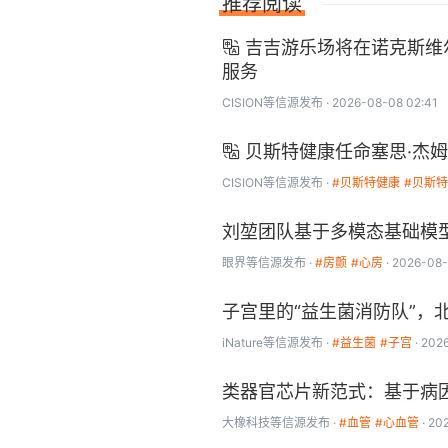
推荐阅读
吉吉游乐场将在诺克斯维

服务
CISION
等信源发布
2026-08-08 02:41
贝斯特健康任命塞思·杰

CISION
等信源发布
#贝斯特健康
#贝斯
刘堃团队基于多模态基础模
眼界
等信源发布
#房颤
#心房
2026-08-
子宫里的“益生菌消防队”
iNature
等信源发布
#益生菌
#子宫
202
类器官芯片新范式：基于病因
大橡科技
等信源发布
#血管
#心血管
20