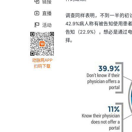
链接

直播

调查同样表明，不到一半的初
42.9%病人称有被告知使用患
活动

告知（22.9%），想必是通
择。
动脉网APP
扫码下载