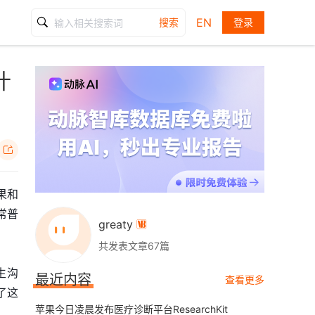
EN
搜索
登录
什

果和
常普
greaty

共发表文章67篇
生沟
最近内容
查看更多
了这
苹果今日凌晨发布医疗诊断平台ResearchKit