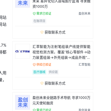
未来 差异化切入县域医疗蓝海 寻求融
资1000万
需求已验证
盈创未来

网站
在融项目
网站
获取联系方式

7%
汇萃智能为注射笔组装产线提供智能
排都
视觉检测方案，覆盖“核心零部件→动
力装置组装→外壳组装→成品外观”全
流程
供给已验证
汇萃智能

医疗器械
供应链
人用
量，
获取联系方式

盈创未来全链路手术导航 寻求1000万
元天使轮融资
需求已验证
盈创未来
