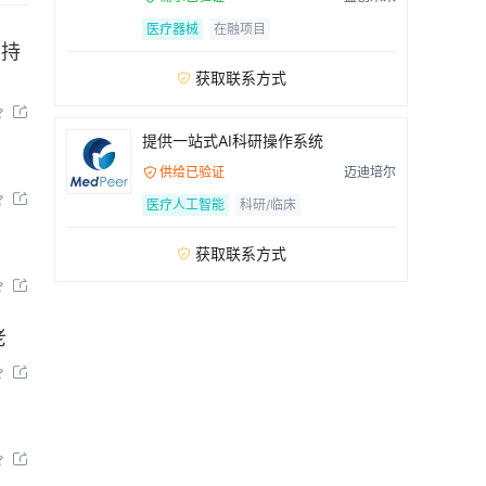
医疗器械
在融项目
支持
获取联系方式



提供一站式AI科研操作系统
供给已验证
迈迪培尔



医疗人工智能
科研/临床
获取联系方式



老



