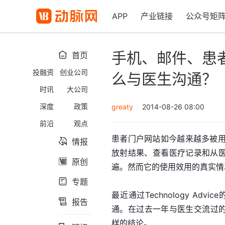
APP
产业链接
公众号矩
手机、邮件、患
首页

投融资
创业公司
么与医生沟通？
时讯
大公司
深度
政策
greaty
2014-08-26 08:00
前沿
观点
患者门户网站如今越来越多被
情报

放射结果、查看医疗记录和从医
原创

遍。然而它的使用效用的真实情
专题

最近通过Technology A
报告

通。在过去一年与医生交流过的人中
样的结论。