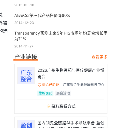
2015-03-10
说，
AliveCor第三代产品售价降60%
外被
2014-12-23
的选
Transparency预测未来5年HIS市场年均复合增长率
为7.1%
2014-11-27
产业链接
查看更多
2026广州生物医药与医疗健康产业博
览会
供给已验证
广东整合生命健康科技中心

生物医药
展会活动
获取联系方式

国内领先全链路AI手术导航平台 盈创