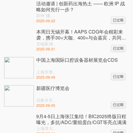
活动邀请 | 创新药出海热土 —— 欧洲 IP 战
略如何先行一步？
苏州*播..
已过期
2025-09-22
本周日无锡开幕！AAPS CDG年会精彩来
袭，携手30+大咖、400+与会嘉宾，共同见
证ADC产业未来！
无锡新湖..
已过期
2025-09-21
中国上海国际口腔设备器材展览会CDS
上海市青..
已过期
2025-09-09
新疆医疗博览会
乌鲁木齐..
已过期
2025-09-05
9月4-5日上海张江集结！BIC2025终版日程
曝光，多抗/ADC/重组蛋白/CGT等亮点满满
上海淳大..
已过期