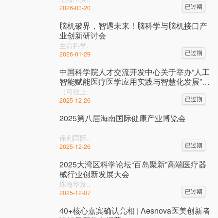
已过期
2026-03-20
脑机破界，智遇未来！脑科学与脑机接口产
业创新研讨会
生命科学..
已过期
2026-01-29
中国科学院人才交流开发中心关于举办“人工
智能赋能医疗医学应用实践与智慧化发展”高
级研修班的通知
（可线上..
已过期
2025-12-26
2025第八届海南国际健康产业博览会
保利国际..
已过期
2025-12-26
2025大湾区科学论坛“百岛聚新”高端医疗器
械行业创新发展大会
珠海华发..
已过期
2025-12-07
40+核心嘉宾确认亮相 | Λesnova医美创新者