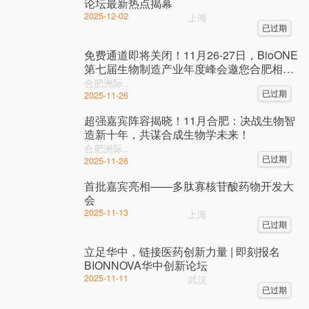
论坛最新热点揭幕
2025-12-02
上海
已过期
免费通道即将关闭！11月26-27日，BioONE
第七届生物制造产业年度峰会邀您合肥相约
~
合肥洲际..
已过期
2025-11-26
超强嘉宾阵容揭晓！11月合肥：决战生物智
造新十年，共谋合成生物学未来！
合肥洲际..
已过期
2025-11-26
首批嘉宾亮相——多肽寡核苷酸药物开发大
会
2025-11-13
上海
已过期
立足华中，链接医药创新力量 | 即刻报名
BIONNOVA华中创新论坛
2025-11-11
武汉
已过期