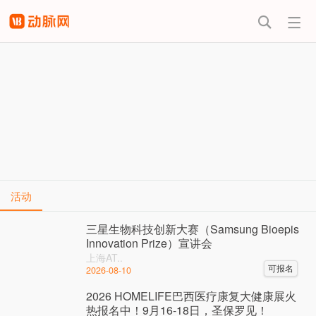


热门搜索
动脉橙机构
活跃投资机
价值趋势报
版试用
构盘点
告
早期项目发
高瓴资本投
掘
资盘点
活动
三星生物科技创新大赛（Samsung Bioepis
Innovation Prize）宣讲会
上海AT..
可报名
2026-08-10
2026 HOMELIFE巴西医疗康复大健康展火
热报名中！9月16-18日，圣保罗见！