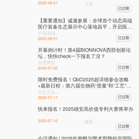
2025-08-07
上海
已过期
【重要通知】诚邀参展：全球首个动态高端
医疗装备生态展示中心落地昌平，开启医疗
器械全链路创新新纪元
中国高端..
已过期
2025-08-01
开幕倒计时！第4届BIONNOVA西部创新论
坛，快快check一下报名了没？
非遗博览..
已过期
2025-07-22
限时免费报名！QbD2025超详细参会攻略
+最新日程：第六届生物药“质量”和“工艺”大
会下周北京启幕！
北京万达..
已过期
2025-07-11
快来报名！2025雄安高价值专利大赛将举办
2025-07-10
雄安
已过期
会议通知 | 2025年麻醉与围术期脑科学国际