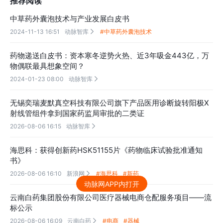
推荐阅读
中草药外囊泡技术与产业发展白皮书
2024-11-13 16:51
动脉智库
#中草药外囊泡技术

药物递送白皮书：资本寒冬逆势火热、近3年吸金443亿，万
物偶联最具想象空间？
2024-01-23 08:00
动脉智库

无锡奕瑞麦默真空科技有限公司旗下产品医用诊断旋转阳极X
射线管组件拿到国家药监局审批的二类证
2026-08-06 16:15
动脉智库

海思科：获得创新药HSK51155片《药物临床试验批准通知
书》
2026-08-06 16:10
新浪网
#海思科
#新药

动脉网APP内打开
云南白药集团股份有限公司医疗器械电商仓配服务项目——流
标公示
2026-08-06 16:09
云南白药
#电商
#器械
