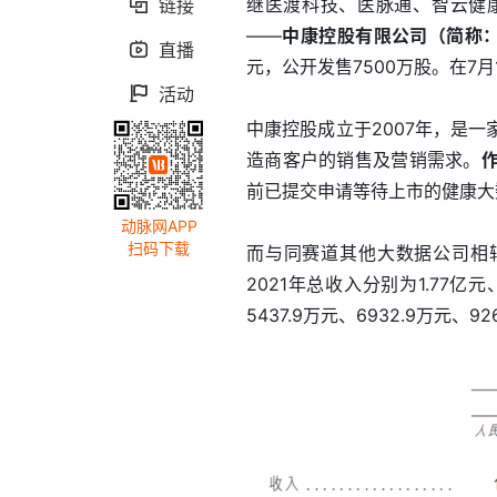
继医渡科技、医脉通、智云健
链接

——
中康控股有限公司（简称：中
直播

元，公开发售7500万股。在7月
活动

中康控股成立于2007年，是
造商客户的销售及营销需求。
前已提交申请等待上市的健康大
动脉网APP
扫码下载
而与同赛道其他大数据公司相
2021年总收入分别为1.77亿
5437.9万元、6932.9万元、9