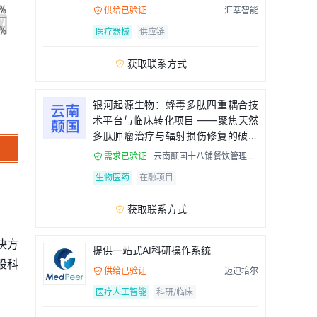
流程
供给已验证
汇萃智能

医疗器械
供应链
获取联系方式

银河起源生物：蜂毒多肽四重耦合技
术平台与临床转化项目 ——聚焦天然
多肽肿瘤治疗与辐射损伤修复的破局
者
需求已验证
云南颠国十八铺餐饮管理有

限公司
生物医药
在融项目
获取联系方式

决方
提供一站式AI科研操作系统
股科
供给已验证
迈迪培尔

医疗人工智能
科研/临床