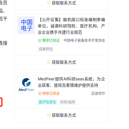
会员
获取联系方式

品、
若干
【公开征集】脑机接口标准编制参编
单位，诚邀科研院校、医疗机构、产
业企业携手共建行业规范
需求已验证
中国电子装备技术开发协会

连接
成果转化
获取联系方式

MedPeer提供AI科研saas系统，为企
业获客、提效及客情维护提供支持
供给已验证
迈迪培尔

医疗信息化
科研/临床
获取联系方式
