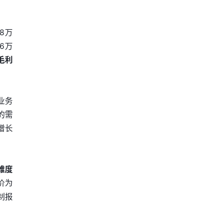
8万
.6万
毛利
业务
的需
增长
难度
价为
制报