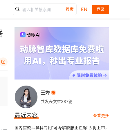
EN
搜索
登录
据

王婵

共发表文章387篇
最近内容
查看更多
国内首款耳鼻科专用“可降解膨胀止血绵”即将上市，