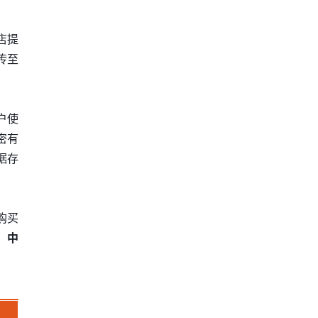
店提
传至
户使
密有
据存
购买
，
中