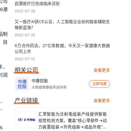
公司
启灏医疗已完成临床试验
6港
2022-07-28
又一医疗AI获CE认证，人工智能企业如何掘金辅助生
殖新蓝海？
品制
2022-07-25
，目
6万合作药店，27亿条数据，今天又一家健康大数据
公司上市
2022-07-12
年、
相关公司
查看更多
利润
中康控股
立即沟通
大数据健康服务提供商
产业链接
查看更多
汇萃智能为注射笔组装产线提供智能
视觉检测方案，覆盖“核心零部件→动
力装置组装→外壳组装→成品外观”全