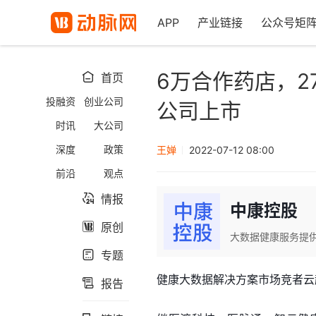
APP
产业链接
公众号矩
6万合作药店，
首页

投融资
创业公司
公司上市
时讯
大公司
深度
政策
王婵
2022-07-12 08:00
前沿
观点
情报

中康控股
原创

大数据健康服务提
专题

健康大数据解决方案市场竞者云
报告
