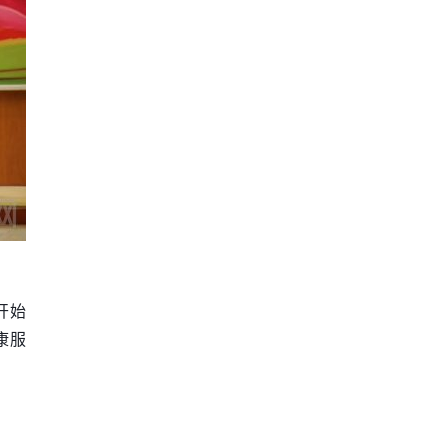
开始
康服