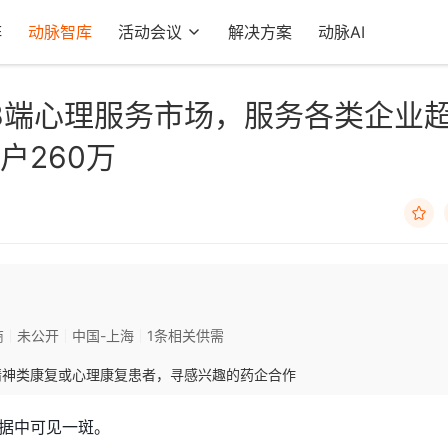
阵
动脉智库
活动会议
解决方案
动脉AI
B端心理服务市场，服务各类企业
户260万

商
未公开
中国-上海
1条相关供需
精神类康复或心理康复患者，寻感兴趣的药企合作
据中可见一斑。