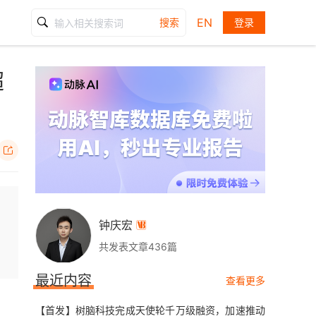
EN
搜索
登录
超

钟庆宏

共发表文章436篇
最近内容
查看更多
【首发】树脑科技完成天使轮千万级融资，加速推动