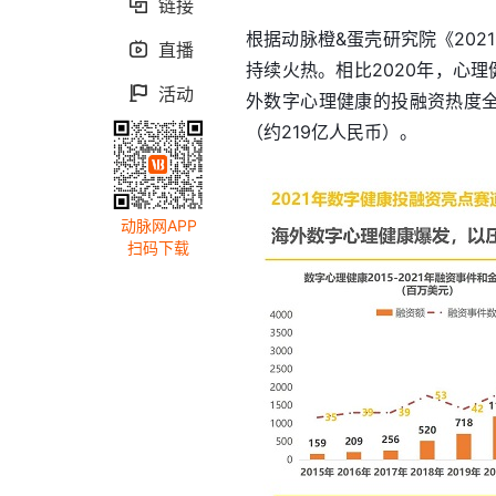
链接

根据动脉橙&蛋壳研究院《202
直播

持续火热。相比2020年，心理
活动

外数字心理健康的投融资热度全
（约219亿人民币）。
动脉网APP
扫码下载