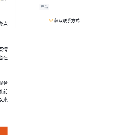
产品
获取联系方式

壹点
疫情
也在
服务
难前
以来