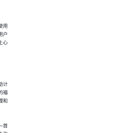
使用
用户
上心
援助计
的福
理和
—首