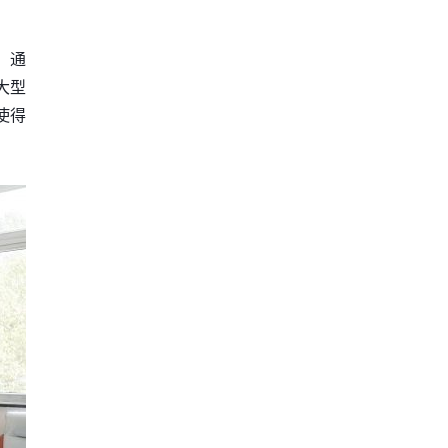
，通
大型
使得