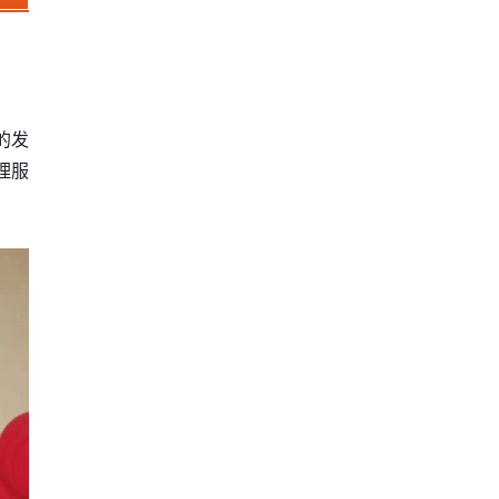
。
的发
理服