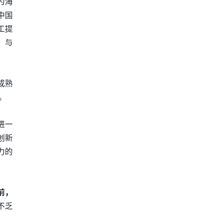
为海
中国
工提
。与
成熟
。
进一
创新
力的
前，
不乏