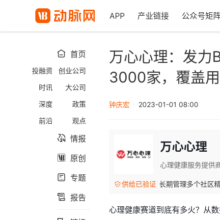
APP
产业链接
公众号矩
万心心理：发力
首页

投融资
创业公司
3000家，覆盖用
时讯
大公司
深度
政策
钟庆宏
2023-01-01 08:00
前沿
观点
情报

万心心理
原创

心理健康服务提供
专题

供给已验证
长期管理多个社区

报告

心理健康赛道到底有多火？从数