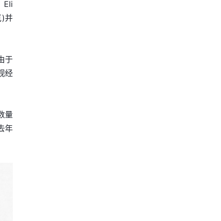
Eli
克)并
。由于
观经
苗数量
去年