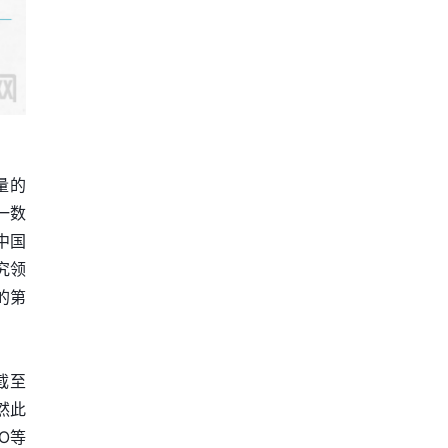
量的
一数
中国
究领
的第
截至
然此
O等