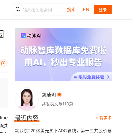
EN
搜索
登录
国

胡琦玥

共发表文章110篇
ne
最近内容
查看更多
告通过
默沙东220亿美元买下ADC管线，第一三共股价暴