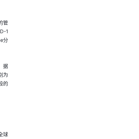
的管
-1
e分
。据
分别为
段的
全球