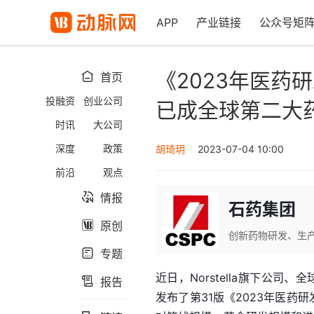
APP
产业链接
公众号矩
《2023年医药
首页

投融资
创业公司
已成全球第二大
时讯
大公司
深度
政策
胡琦玥
2023-07-04 10:00
前沿
观点
情报

石药集团
原创

创新药物研发、生
专题

近日，Norstella旗下公司
报告

发布了第31版《2023年医药研发年度