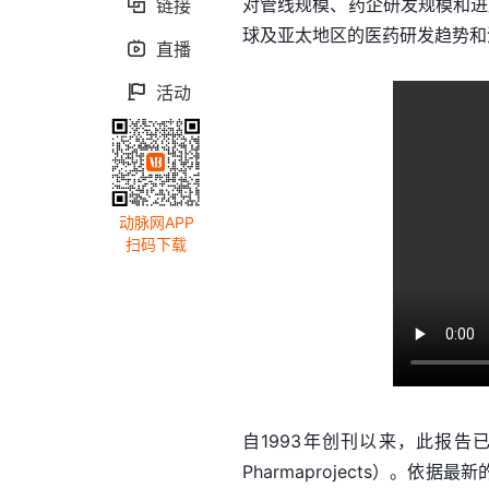
对管线规模、药企研发规模和进
链接

球及亚太地区的医药研发趋势和
直播

活动

动脉网APP
扫码下载
自1993年创刊以来，此报告已
Pharmaprojects）。