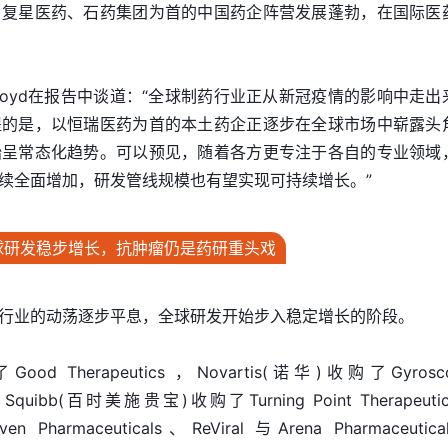
、复星医药、石药集团为首的中国药企阵营发展蓬勃，在国际医
监Ian Lloyd在报告中谈道：“全球制药行业正从新冠疫情的影响中走
提的是，以恒瑞医药为首的本土药企正逐步在全球市场中崭露头
始呈常态化趋势。可以预见，随着各方更专注于各自的专业领域
续全面增加，研发管线规模也有望实现可持续增长。”
球研发稳步增长，抗肿瘤仍是药研重头戏
行业的动荡逐步平息，全球研发开始步入稳定增长的阶段。
d Therapeutics ，Novartis(诺华)收购了Gyrosc
yers Squibb(百时美施贵宝)收购了Turning Point Therapeuti
Pharmaceuticals、ReViral 与Arena Pharmaceutica