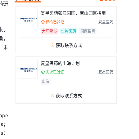
药研
复星医药张江园区、宝山园区招商
供给已验证
复星医药

出来，
大厂背书
生物医药
园区招商
角，
获取联系方式

，未
复星医药的出海计划
需求已验证
复星医药

出海
获取联系方式

ope
cs；
ls；