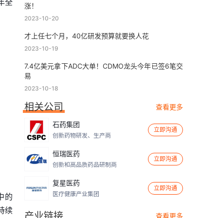
年全
涨！
2023-10-20
才上任七个月，40亿研发预算就要换人花
2023-10-19
7.4亿美元拿下ADC大单！CDMO龙头今年已签6笔交
易
2023-10-18
相关公司
查看更多
石药集团
立即沟通
创新药物研发、生产商
恒瑞医药
立即沟通
创新和高品质药品研制商
复星医药
立即沟通
医疗健康产业集团
中的
持续
产业链接
查看更多