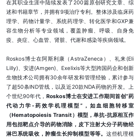
在其职业生涯中陆续发表了200篇原创研究文章、综
述和书籍章节，并拥有9项治疗专利。整体涉及临床药
理学、药物计量学、系统药理学、转化医学和GXP兼
容生物分析等专业领域，覆盖肿瘤、呼吸、自身免
疫、炎症、心血管、肾脏、代谢和感染等疾病领域。
Roskos博士在阿斯利康（AstraZeneca）、礼来(Eli
Lilly)、安进(Amgen)、Exelixis等大型跨国药企和创新
生物技术公司拥有30余年研发和管理经验，累计参与
了超50条IND管线，以及近20款NDA药物的开发。上
个世纪90年代，
Roskos博士在安进工作期间首创“药
代动力学-药效学机理模型”，如血细胞转移室
（Hematopoiesis Transit）模型，单抗-抗原相互作
用包括靶点介导的药物消除，皮下注射大分子药物经
淋巴系统吸收，肿瘤生长抑制模型等等。
这些机理模