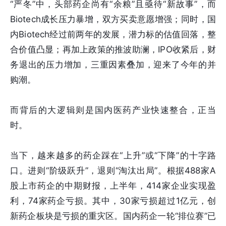
“严冬”中，头部药企尚有“余粮”且亟待“新故事”，而
Biotech成长压力暴增，双方买卖意愿增强；同时，国
内Biotech经过前两年的发展，潜力标的估值回落，整
合价值凸显；再加上政策的推波助澜，IPO收紧后，财
务退出的压力增加，三重因素叠加，迎来了今年的并
购潮。
而背后的大逻辑则是国内医药产业快速整合，正当
时。
当下，越来越多的药企踩在“上升”或“下降”的十字路
口。进则“阶级跃升”，退则“淘汰出局”。根据488家A
股上市药企的中期财报，上半年，414家企业实现盈
利，74家药企亏损。其中，30家亏损超过1亿元，创
新药企板块是亏损的重灾区。国内药企一轮“排位赛”已