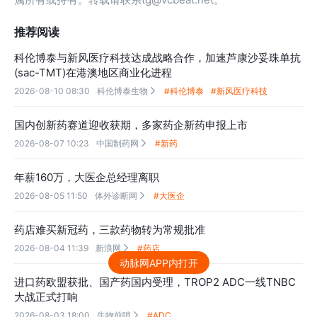
推荐阅读
科伦博泰与新风医疗科技达成战略合作，加速芦康沙妥珠单抗
(sac-TMT)在港澳地区商业化进程
2026-08-10 08:30
科伦博泰生物
#科伦博泰
#新风医疗科技

国内创新药赛道迎收获期，多家药企新药申报上市
2026-08-07 10:23
中国制药网
#新药

年薪160万，大医企总经理离职
2026-08-05 11:50
体外诊断网
#大医企

药店难买新冠药，三款药物转为常规批准
2026-08-04 11:39
新浪网
#药店

动脉网APP内打开
进口药欧盟获批、国产药国内受理，TROP2 ADC一线TNBC
大战正式打响
2026-08-03 18:00
生物前哨
#ADC
