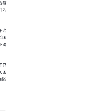
合疫
并为
用于治
年6
S)
司已
0条
线9