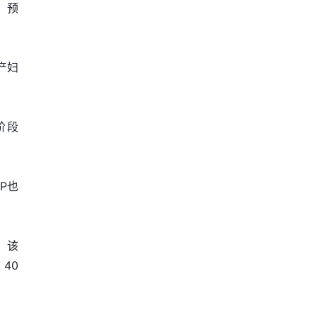
，预
产妇
阶段
P也
准。该
40