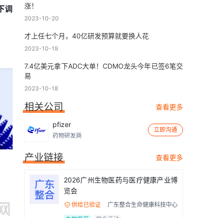
涨！
期下调
2023-10-20
才上任七个月，40亿研发预算就要换人花
2023-10-19
7.4亿美元拿下ADC大单！CDMO龙头今年已签6笔交
易
2023-10-18
相关公司
查看更多
pfizer
立即沟通
药物研发商
产业链接
查看更多
2026广州生物医药与医疗健康产业博
览会
供给已验证
广东整合生命健康科技中心
