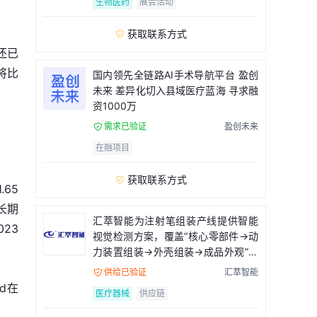
生物医药
展会活动
获取联系方式

还已
将比
国内领先全链路AI手术导航平台 盈创
未来 差异化切入县域医疗蓝海 寻求融
资1000万
需求已验证
盈创未来

在融项目
获取联系方式

65
长期
汇萃智能为注射笔组装产线提供智能
23
视觉检测方案，覆盖“核心零部件→动
力装置组装→外壳组装→成品外观”全
流程
供给已验证
汇萃智能

d在
医疗器械
供应链