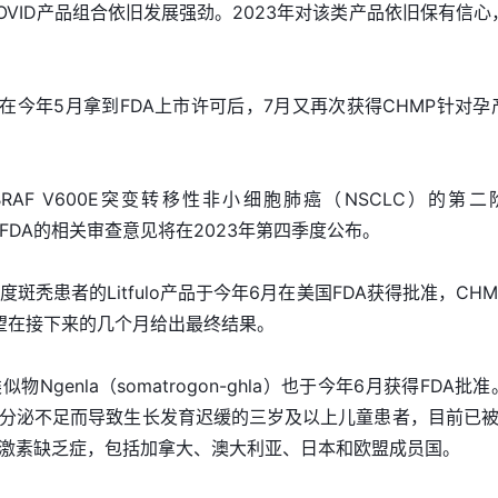
VID产品组合依旧发展强劲。2023年对该类产品依旧保有信心
。
vo在今年5月拿到FDA上市许可后，7月又再次获得CHMP针对孕
合治疗BRAF V600E突变转移性非小细胞肺癌（NSCLC）的第二
，FDA的相关审查意见将在2023年第四季度公布。
斑秃患者的Litfulo产品于今年6月在美国FDA获得批准，CHM
望在接下来的几个月给出最终结果。
genla（somatrogon-ghla）也于今年6月获得FDA批
分泌不足而导致生长发育迟缓的三岁及以上儿童患者，目前已被 
激素缺乏症，包括加拿大、澳大利亚、日本和欧盟成员国。