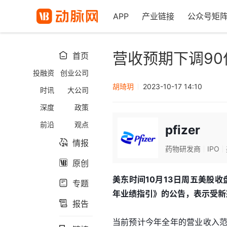
APP
产业链接
公众号矩
营收预期下调9
首页

投融资
创业公司
胡琦玥
2023-10-17 14:10
时讯
大公司
深度
政策
前沿
观点
pfizer
情报

药物研发商
IPO
原创

美东时间10月13日周五美股收盘
专题

年业绩指引》的公告，表示受新
报告

当前预计今年全年的营业收入范围