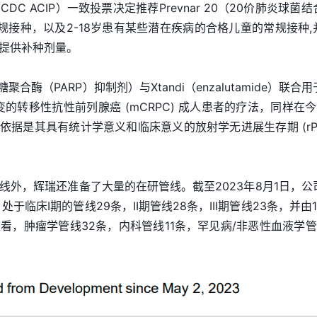
C ACIP）一致投票决定推荐Prevnar 20（20价肺炎球菌结
规接种，以及2-18岁患有某些潜在疾病的合格儿童的常规接种,
提供补种剂量。
核糖聚合酶（PARP）抑制剂）与Xtandi（enzalutamide）联合
突变的转移性抗性前列腺癌 (mCRPC) 成人患者的疗法，同样在今
依据是其具有统计学意义和临床意义的放射学无进展生存期 (rPF
线外，辉瑞还准备了大量的在研管线。截至2023年8月1日，公
于临床I期的管线29条，II期管线28条，III期管线23条，并由1
看，肿瘤学管线32条，内科管线11条，罕见病/非恶性血液学管