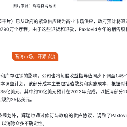
图片来源：辉瑞官网截图
/利托那韦片）已从政府的紧急供应转为商业市场供应，政府预计将退
90万个疗程。由于这些退货和退款，Paxlovid今年的销售额
看清市场，开源节流
和库存注销的影响，公司也将每股收益指导值同步下调至1.45-1.
成本调整计划，该部分成本主要包括遣散费和实施成本，根据对
5亿美元。其中约10亿美元预计在2023年完成，以抵消部分20
实现约25亿美元。
规划外，辉瑞也通过修订与政府的供应协议，调整了Paxlovi
径，以消除众多不确定性。