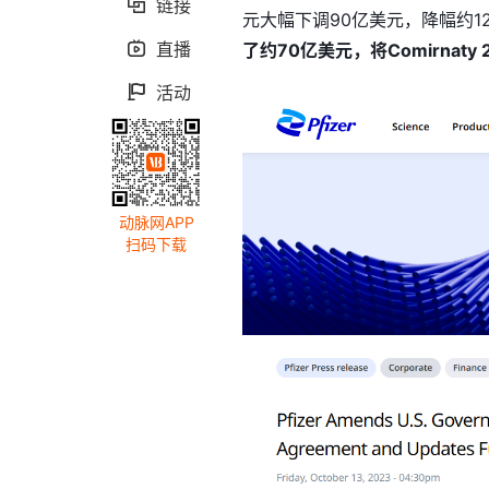
链接

元大幅下调90亿美元，降幅约12.
直播

了约70亿美元，将Comirnat
活动

动脉网APP
扫码下载