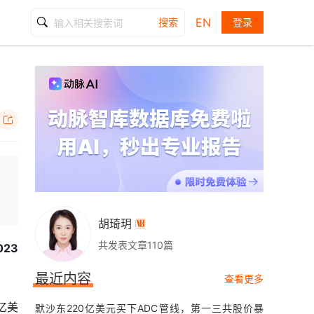
EN
搜索
登录

胡琦玥

共发表文章110篇
23
最近内容
查看更多
亿美
默沙东220亿美元买下ADC管线，第一三共股价暴