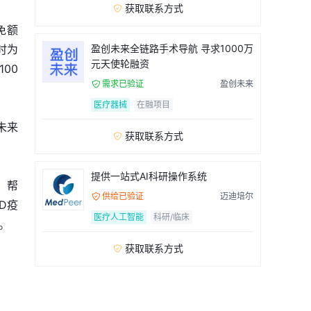
获取联系方式

免额
时为
盈创未来全链路手术导航 寻求1000万
元天使轮融资
00
需求已验证
盈创未来

医疗器械
在融项目
未来
获取联系方式

提供一站式AI科研操作系统
，帮
供给已验证
迈迪培尔

D疫
医疗人工智能
科研/临床
。
获取联系方式
