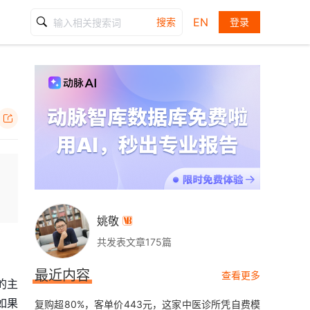
EN
搜索
登录

姚敬

共发表文章175篇
最近内容
查看更多
的主
。如果
复购超80%，客单价443元，这家中医诊所凭自费模