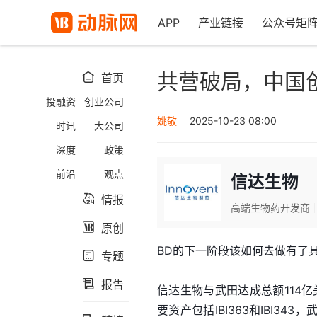
APP
产业链接
公众号矩
共营破局，中国
首页

投融资
创业公司
姚敬
2025-10-23 08:00
时讯
大公司
深度
政策
前沿
观点
信达生物
情报

高端生物药开发商
原创

BD的下一阶段该如何去做有了
专题

报告

信达生物与武田达成总额114
要资产包括IBI363和IBI343