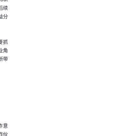
后续
益分
要抓
业角
所带
作意
作伙