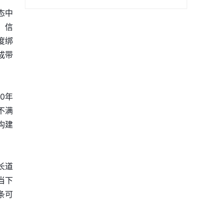
态中
。信
度绑
成带
0年
不满
构建
长道
当下
条可