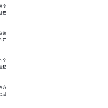
深度
过程
以及第
作开
的全
建起
等方
此过