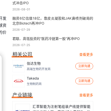
式冲击IPO
2026-08-01
同开发
融资6亿估值18亿，靠皮炎凝胶和JAK鼻喷剂破局的
北京Biotech再冲IPO
球资
2026-07-29
的价
君联、高瓴投资的“医药冷链第一股”再冲IPO
2026-07-25
相关公司
查看更多
信达生物
立即沟通
高端生物药开发商
Takeda
立即沟通
生物制药商
产业链接
查看更多
汇萃智能为注射笔组装产线提供智能