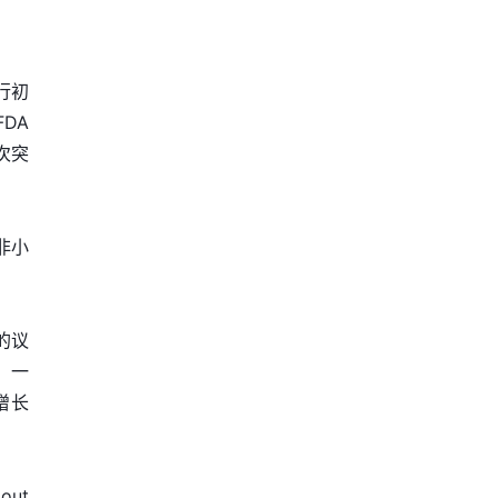
行初
DA
次突
非小
的议
，一
增长
out