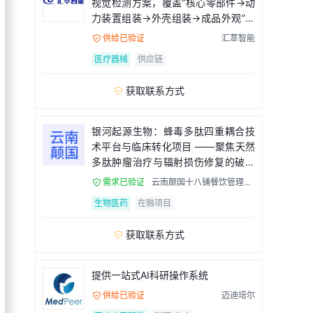
视觉检测方案，覆盖“核心零部件→动
力装置组装→外壳组装→成品外观”全
流程
供给已验证
汇萃智能

医疗器械
供应链
获取联系方式

银河起源生物：蜂毒多肽四重耦合技
术平台与临床转化项目 ——聚焦天然
多肽肿瘤治疗与辐射损伤修复的破局
者
需求已验证
云南颠国十八铺餐饮管理有

限公司
生物医药
在融项目
获取联系方式

提供一站式AI科研操作系统
供给已验证
迈迪培尔
