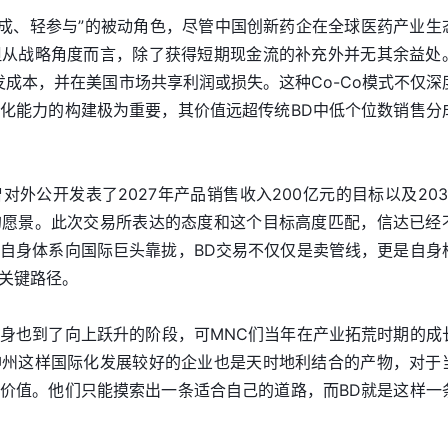
分成、轻参与”的被动角色，尽管中国创新药企在全球医药产业生
但从战略角度而言，除了获得短期现金流的补充外并无其余益处
发成本，并在美国市场共享利润或损失。这种Co-Co模式不仅深
化能力的构建极为重要，其价值远超传统BD中低个位数销售分
外公开发表了2027年产品销售收入200亿元的目标以及203
的愿景。此次交易所表达的态度和这个目标高度匹配，信达已经
自身体系向国际巨头靠拢，BD交易不仅仅是卖管线，更是自身
关键路径。
身也到了向上跃升的阶段，可MNC们当年在产业拓荒时期的成
神州这样国际化发展较好的企业也是天时地利结合的产物，对于
价值。他们只能摸索出一条适合自己的道路，而BD就是这样一