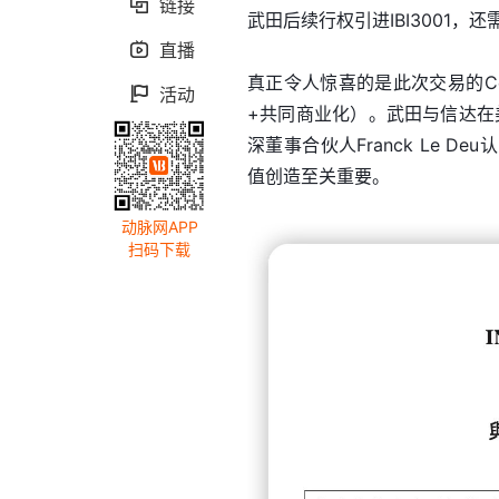
链接

武田后续行权引进IBI3001
直播

真正令人惊喜的是此次交易的Co-Co模式
活动

+共同商业化）。武田与信达在
深董事合伙人Franck Le
值创造至关重要。
动脉网APP
扫码下载