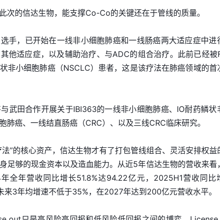
此次的信达生物，能支撑Co-Co的关键还在于管线的质量。
全能型选手，已开始在一线非小细胞肺癌和一线肠癌两大适应症中进
其他适应症，以及辅助治疗、与ADC的组合治疗。此前已经被F
状非小细胞肺癌（NSCLC）患者，这是该疗法在肺癌领域的首
武田合作开展关于IBI363的一线非小细胞肺癌、IO耐药鳞状
胞肺癌、一线结直肠癌（CRC）、以及三线CRC临床研究。
疗法”的核心资产，信达生物才有了打包管线组合、灵活安排权益
身足够的现金资本以及造血能力。从近5年信达生物的营收来看
全年营收同比增长51.8%达94.22亿元，2025H1营收同比
预计未来3年均增速不低于35%，在2027年达到200亿元营收水平。
se out只是高风险高回报和低风险低回报之间的博弈。License 