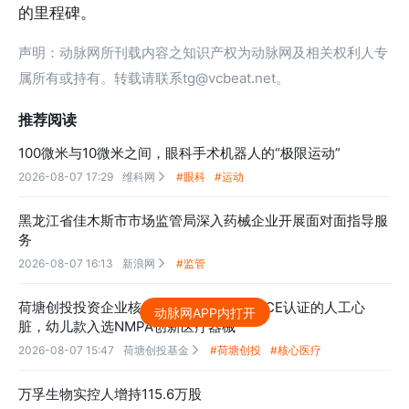
的里程碑。
声明：动脉网所刊载内容之知识产权为动脉网及相关权利人专
属所有或持有。转载请联系tg@vcbeat.net。
推荐阅读
100微米与10微米之间，眼科手术机器人的“极限运动”
2026-08-07 17:29
维科网
#眼科
#运动

黑龙江省佳木斯市市场监管局深入药械企业开展面对面指导服
务
2026-08-07 16:13
新浪网
#监管

荷塘创投投资企业核心医疗获批中国首款CE认证的人工心
动脉网APP内打开
脏，幼儿款入选NMPA创新医疗器械
2026-08-07 15:47
荷塘创投基金
#荷塘创投
#核心医疗

万孚生物实控人增持115.6万股