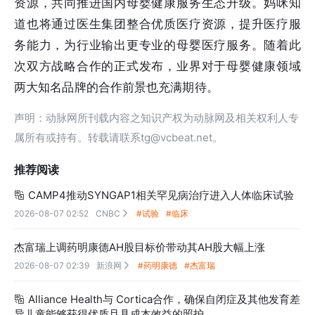
资源，共同推进国内母婴健康服务生态升级。妈咪知
道也将通过医生集团整合优质医疗资源，提升医疗服
务能力，为行业输出更专业的母婴医疗服务。随着此
次双方战略合作的正式发布，业界对于母婴健康领域
两大知名品牌的合作前景也充满期待。
声明：动脉网所刊载内容之知识产权为动脉网及相关权利人专
属所有或持有。转载请联系tg@vcbeat.net。
推荐阅读
CAMP4推动SYNGAP1相关罕见病治疗进入人体临床试验

2026-08-07 02:52
CNBC
#试验
#临床

杰富瑞上调药明康德AH股目标价带动其AH股大幅上涨
2026-08-07 02:39
新浪网
#药明康德
#杰富瑞

Alliance Health与 Cortica合作，确保自闭症及其他发育差

异儿童能够获得优质且具成本效益的照护