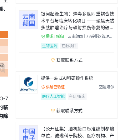
，全
瑞、
银河起源生物：蜂毒多肽四重耦合技
术平台与临床转化项目 ——聚焦天然
多肽肿瘤治疗与辐射损伤修复的破局
者
需求已验证
云南颠国十八铺餐饮管理有

限公司
生物医药
在融项目
获取联系方式

提供一站式AI科研操作系统
供给已验证
迈迪培尔

医疗人工智能
科研/临床
-7
的临
获取联系方式

构除
【公开征集】脑机接口标准编制参编
单位，诚邀科研院校、医疗机构、产