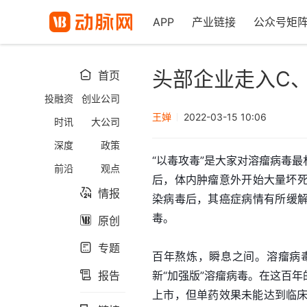
APP
产业链接
公众号矩
头部企业走入C
首页

投融资
创业公司
王婵
2022-03-15 10:06
时讯
大公司
深度
政策
“以毒攻毒”是大家对溶瘤病毒
前沿
观点
后，体内肿瘤意外开始大量坏
情报

染病毒后，其癌症病情有所缓
毒。
原创

专题

百年熬炼，瞬息之间。溶瘤病
报告
新“加强版”溶瘤病毒。在这百

上市，但单药效果未能达到临床