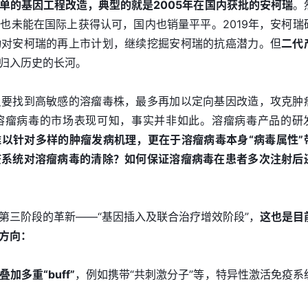
单的基因工程改造，典型的就是2005年在国内获批的安柯瑞
。
也未能在国际上获得认可，国内也销量平平。2019年，安柯瑞
动对安柯瑞的再上市计划，继续挖掘安柯瑞的抗癌潜力。但
二代
归入历史的长河。
只要找到高敏感的溶瘤毒株，最多再加以定向基因改造，攻克肿
溶瘤病毒的市场表现可知，事实并非如此。溶瘤病毒产品的研
以针对多样的肿瘤发病机理，更在于溶瘤病毒本身“病毒属性”
疫系统对溶瘤病毒的清除？如何保证溶瘤病毒在患者多次注射后
第三阶段的革新——“基因插入及联合治疗增效阶段”，
这也是目
方向：
加多重“buff”
，例如携带“共刺激分子”等，特异性激活免疫系