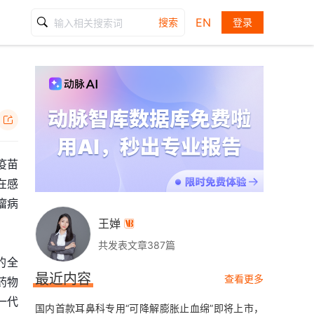
EN
搜索
登录

疫苗
在感
瘤病
王婵

共发表文章387篇
的全
最近内容
查看更多
药物
一代
国内首款耳鼻科专用“可降解膨胀止血绵”即将上市，