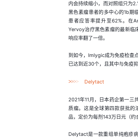
内会持续缩小，而对照组只为2.
黑色素瘤患者的多中心的1b期临床试
患者应答率提升至62%。在Am
Yervoy治疗黑色素瘤的最新
响应率翻了一倍。
到如今，Imlygic成为免疫检
已达到近30个，且其中与免疫抑制剂
>
>
>
>
Delytact
2021年11月，日本药企第一三
质瘤。这是全球第四款获批的
品，定价为每剂143万日元（约
Delytact是一款重组单纯疱