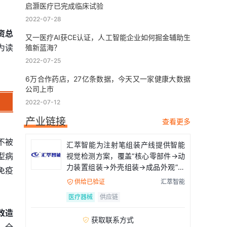
启灏医疗已完成临床试验
2022-07-28
资总
又一医疗AI获CE认证，人工智能企业如何掘金辅助生
为读
殖新蓝海？
2022-07-25
6万合作药店，27亿条数据，今天又一家健康大数据
公司上市
2022-07-12
产业链接
查看更多
不被
汇萃智能为注射笔组装产线提供智能
型病
视觉检测方案，覆盖“核心零部件→动
力装置组装→外壳组装→成品外观”全
免疫
流程
供给已验证
汇萃智能

医疗器械
供应链
改造
获取联系方式
