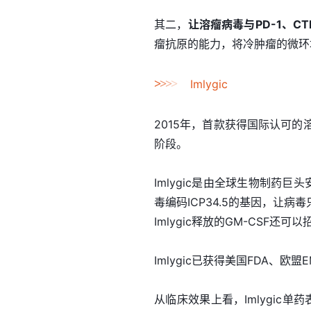
其二，
让溶瘤病毒与PD-1、C
瘤抗原的能力，将冷肿瘤的微环境
>
>
>
>
Imlygic
2015年，首款获得国际认可的溶
阶段。
Imlygic是由全球生物制药
毒编码ICP34.5的基因，让
Imlygic释放的GM-CSF
Imlygic已获得美国FDA、
从临床效果上看，Imlygic单药