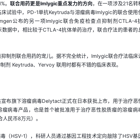
1%。
联合用药更是Imlygic重点发力的方向
，在一项涉及21名转
验中，PD-1单抗Keytruda与溶瘤病毒Imlygic的联合使用
gen公布的另一项Imlygic联合免疫检查点抑制剂CTLA-4
临床数据中，相比较于CTLA-4抗体单药治疗，联合疗法的患者的
查点抑制剂联合用药的宠儿。据不完全统计，Imlygic联合疗法临床
 Keytruda、Yervoy 联用时都有不错的临床表现。
共宣布旗下溶瘤病毒Delytact正式在日本获批上市，用于治疗恶
溶瘤病毒产品，也是首个被批准用于治疗恶性胶质瘤的溶瘤病
合人民币8万元）。
疹病毒（HSV-1），科研人员通过基因工程技术定向敲除了HSV基