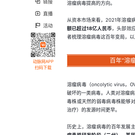
链接

溶瘤病毒提高的方向。
直播

从资本市场来看，2021年溶
活动

额已超过18亿人民币
，头部效
者梳理溶瘤病毒这百年变局，以
百年“溶
动脉网APP
扫码下载
溶瘤病毒（oncolytic v
破坏的一类病毒。人类对溶瘤病
毒株或天然的弱毒病毒株能够
治疗）的发源时间更早。
历史上，溶瘤病毒的百年发展