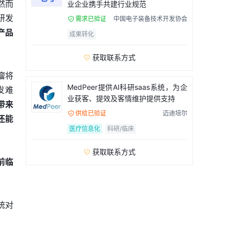
然而
业企业携手共建行业规范
研发
需求已验证
中国电子装备技术开发协会

产品
成果转化
获取联系方式

瘤将
MedPeer提供AI科研saas系统，为企
发难
业获客、提效及客情维护提供支持
带来
供给已验证
迈迪培尔

还能
医疗信息化
科研/临床
获取联系方式

前临
统对