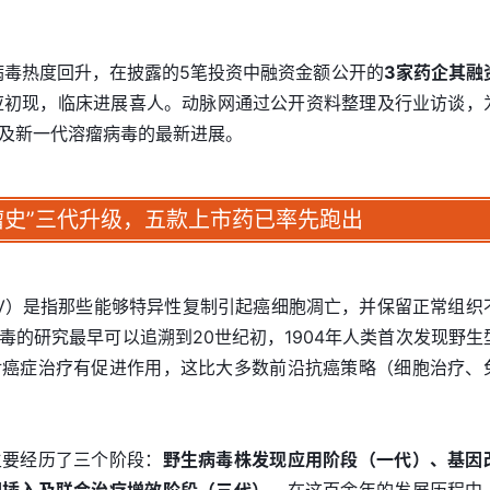
瘤病毒热度回升，在披露的5笔投资中融资金额公开的
3家药企其融
应初现，临床进展喜人。动脉网通过公开资料整理及行业访谈，
及新一代溶瘤病毒的最新进展。
瘤史”三代升级，五款上市药已率先跑出
irus，OV）是指那些能够特异性复制引起癌细胞凋亡，并保留正常组织
毒的研究最早可以追溯到20世纪初，1904年人类首次发现野生
对癌症治疗有促进作用，这比大多数前沿抗癌策略（细胞治疗、
主要经历了三个阶段：
野生病毒株发现应用阶段（一代）、基因