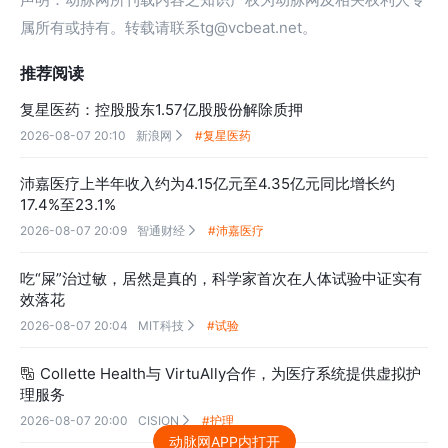
属所有或持有。转载请联系tg@vcbeat.net。
推荐阅读
复星医药：控股股东1.57亿股股份解除质押
2026-08-07 20:10
新浪网
#复星医药

沛嘉医疗上半年收入约为4.15亿元至4.35亿元同比增长约
17.4%至23.1%
2026-08-07 20:09
智通财经
#沛嘉医疗

吃“屎”治过敏，居然是真的，科学家首次在人体试验中证实有
效落花
2026-08-07 20:04
MIT科技
#试验

Collette Health与 VirtuAlly合作，为医疗系统提供虚拟护

理服务
2026-08-07 20:00
CISION
#护理

动脉网APP内打开