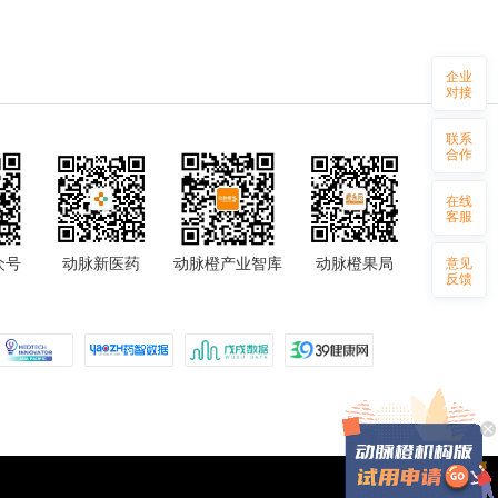
企业
对接
联系
合作
在线
客服
众号
动脉新医药
动脉橙产业智库
动脉橙果局
意见
反馈