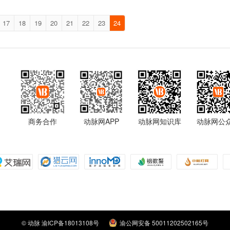
17
18
19
20
21
22
23
24
商务合作
动脉网APP
动脉网知识库
动脉网公
© 动脉 渝ICP备18013108号
渝公网安备 50011202502165号