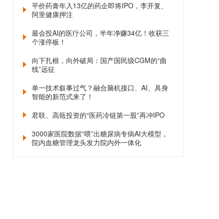
平价药膏年入13亿的药企即将IPO，李开复、
阿里健康押注
最会投AI的医疗公司，半年净赚34亿！收获三
个涨停板！
向下扎根，向外破局：国产国民级CGM的“曲
线”远征
单一技术叙事过气？融合脑机接口、AI、具身
智能的新范式来了！
君联、高瓴投资的“医药冷链第一股”再冲IPO
3000家医院数据“喂”出糖尿病专病AI大模型，
院内血糖管理龙头发力院内外一体化