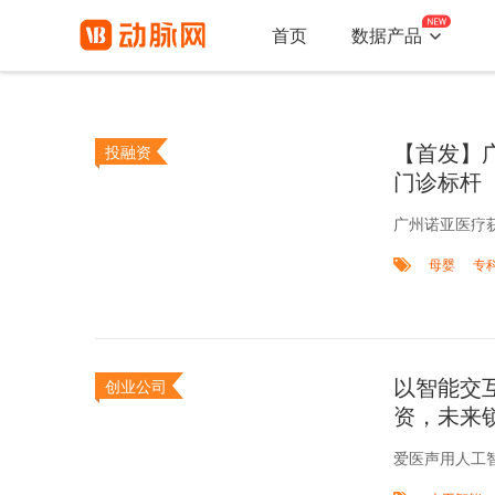

首页
数据产品
【首发】
投融资
门诊标杆
广州诺亚医疗
母婴
专
以智能交
创业公司
资，未来
爱医声用人工