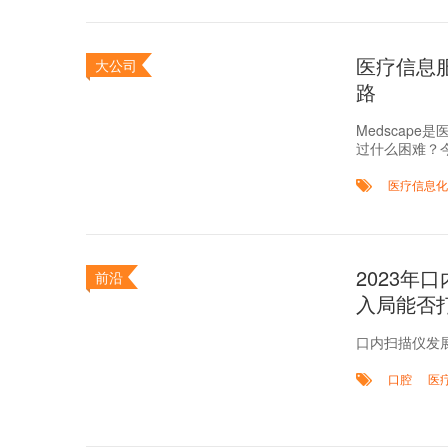
医疗信息服
大公司
路
Medscap
过什么困难？
医疗信息化
2023年
前沿
入局能否
口内扫描仪发
口腔
医