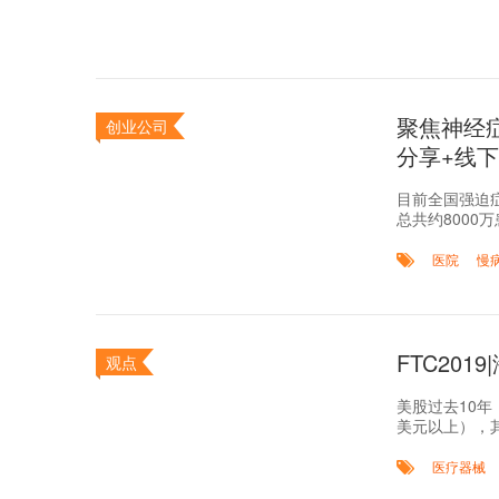
聚焦神经
创业公司
分享+线
目前全国强迫症
总共约8000
医院
慢
FTC20
观点
美股过去10年（
美元以上），
医疗器械