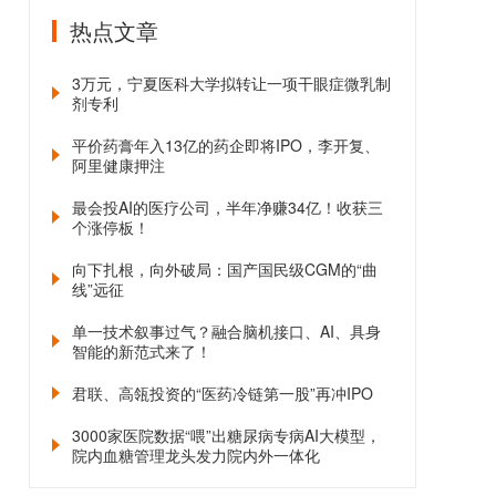
热点文章
3万元，宁夏医科大学拟转让一项干眼症微乳制
剂专利
平价药膏年入13亿的药企即将IPO，李开复、
阿里健康押注
最会投AI的医疗公司，半年净赚34亿！收获三
个涨停板！
向下扎根，向外破局：国产国民级CGM的“曲
线”远征
单一技术叙事过气？融合脑机接口、AI、具身
智能的新范式来了！
君联、高瓴投资的“医药冷链第一股”再冲IPO
3000家医院数据“喂”出糖尿病专病AI大模型，
院内血糖管理龙头发力院内外一体化