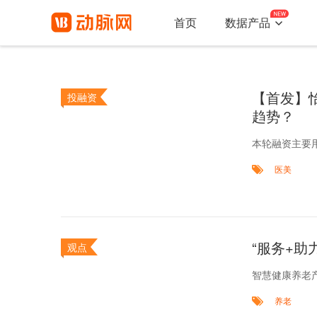

首页
数据产品
【首发】
投融资
趋势？
本轮融资主要
医美
“服务+助
观点
智慧健康养老产
养老