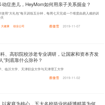
多动症患儿，HeyMom如何用亲子关系掘金？
家使用“大礼包”每天训练五分钟，每周七天完成一个维度由易入难的训
0天
蔡傲雪
2019-11-07
大健康
创业公司
家本科、高职院校涉老专业调研，让国家和资本齐发
人”到底靠什么弥补？
学、临沂大学、天津职业大学与天津理工大学
蔡傲雪
2019-11-02
：以家庭为核心，五大名校毕业的硕博精英为何