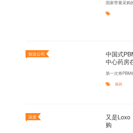
国家带量采购的
中国式P
创业公司
中心药房
第一次将PB
医药
又是Lox
深度
购