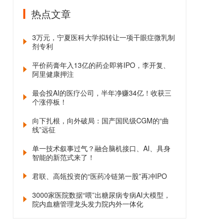
热点文章
3万元，宁夏医科大学拟转让一项干眼症微乳制
剂专利
平价药膏年入13亿的药企即将IPO，李开复、
阿里健康押注
最会投AI的医疗公司，半年净赚34亿！收获三
个涨停板！
向下扎根，向外破局：国产国民级CGM的“曲
线”远征
单一技术叙事过气？融合脑机接口、AI、具身
智能的新范式来了！
君联、高瓴投资的“医药冷链第一股”再冲IPO
3000家医院数据“喂”出糖尿病专病AI大模型，
院内血糖管理龙头发力院内外一体化