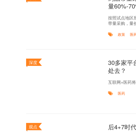
量60%-
按照试点地区
带量采购，量
政策
医
30多家
深度
处去？
互联网+医药
医药
后4+7
观点