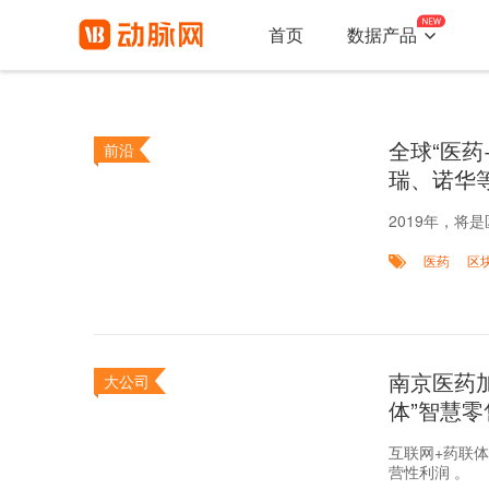

首页
数据产品
全球“医
前沿
瑞、诺华
2019年，将
医药
区
南京医药加
大公司
体”智慧零
互联网+药联体
营性利润 。