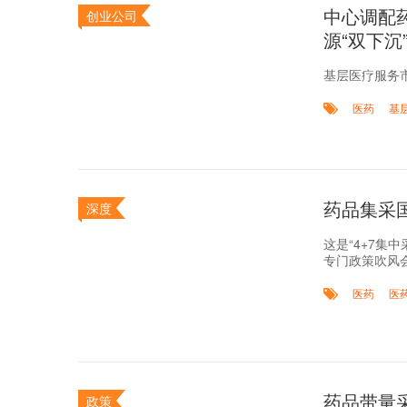
中心调配
创业公司
源“双下沉
基层医疗服务
医药
基
药品集采
深度
这是“4+7集
专门政策吹风
医药
医
药品带量
政策