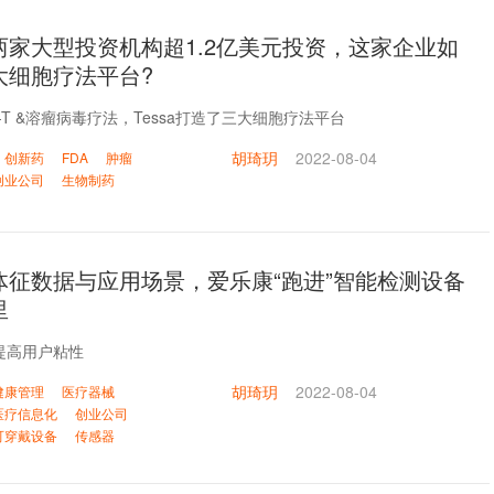
两家大型投资机构超1.2亿美元投资，这家企业如
大细胞疗法平台?
R-T &溶瘤病毒疗法，Tessa打造了三大细胞疗法平台
胡琦玥
2022-08-04
创新药
FDA
肿瘤
创业公司
生物制药
体征数据与应用场景，爱乐康“跑进”智能检测设备
里
提高用户粘性
胡琦玥
2022-08-04
健康管理
医疗器械
医疗信息化
创业公司
可穿戴设备
传感器