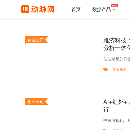

首页
数据产品
雅济科技
创业公司
分析一体
关注罕见的病
生物技术
AI+红
创业公司
行
中医可视化、