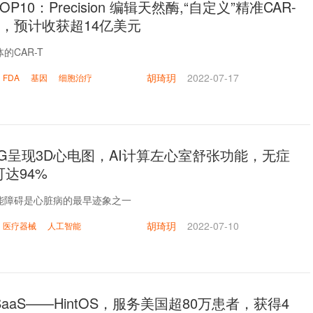
P10：Precision 编辑天然酶,“自定义”精准CAR-
，预计收获超14亿美元
的CAR-T
胡琦玥
2022-07-17
FDA
基因
细胞治疗
G呈现3D心电图，AI计算左心室舒张功能，无症
达94%
能障碍是心脏病的最早迹象之一
胡琦玥
2022-07-10
医疗器械
人工智能
SaaS——HintOS，服务美国超80万患者，获得4