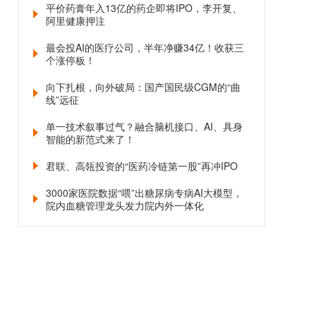
平价药膏年入13亿的药企即将IPO，李开复、
阿里健康押注
最会投AI的医疗公司，半年净赚34亿！收获三
个涨停板！
向下扎根，向外破局：国产国民级CGM的“曲
线”远征
单一技术叙事过气？融合脑机接口、AI、具身
智能的新范式来了！
君联、高瓴投资的“医药冷链第一股”再冲IPO
3000家医院数据“喂”出糖尿病专病AI大模型，
院内血糖管理龙头发力院内外一体化