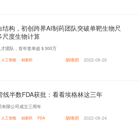
白结构，初创跨界AI制药团队突破单靶生物尺
多尺度生物计算
界人才团队，首年签单超＄300万
胡琦玥
2022-08-26
人工智能
创新药
管线半数FDA获批：看看埃格林这三年
药有限公司成立三周年
胡琦玥
2022-08-24
人工智能
创新药
FDA