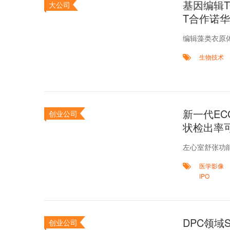
基因编辑TO
大公司
T合作诺华
编辑藻类衣原体
生物技术
新一代EC
创业公司
状检出率可
左心室舒张功
医学影像
IPO
DPC领域
创业公司